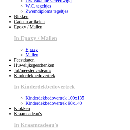
Uw vakantie vereeuwigd
W.C. tegeltjes
Zwemdiploma tegeltjes
Blikken
Cadeau artikelen
Epoxy / Mallen
In Epoxy / Mallen
Epoxy
Mallen
Feestdagen
Huwelijksgeschenken
Juf/meester cadeau's
Kinderdekbedovertrek
In Kinderdekbedovertrek
Kinderdekbedovertrek 100x135
Kinderdekbedovertrek 90x140
Klokken
Kraamcadeau's
In Kraamcadeau's