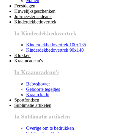
Mallen
Feestdagen
Huwelijksgeschenken
Juf/meester cadeau's
Kinderdekbedovertrek
In Kinderdekbedovertrek
Kinderdekbedovertrek 100x135
Kinderdekbedovertrek 90x140
Klokken
Kraamcadeau's
In Kraamcadeau's
Babyshower
Geboorte tegeltjes
Kraam kado
Sportfondsen
Sublimatie artikelen
In Sublimatie artikelen
Overige om te bedrukken