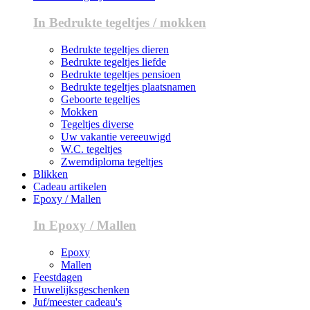
In Bedrukte tegeltjes / mokken
Bedrukte tegeltjes dieren
Bedrukte tegeltjes liefde
Bedrukte tegeltjes pensioen
Bedrukte tegeltjes plaatsnamen
Geboorte tegeltjes
Mokken
Tegeltjes diverse
Uw vakantie vereeuwigd
W.C. tegeltjes
Zwemdiploma tegeltjes
Blikken
Cadeau artikelen
Epoxy / Mallen
In Epoxy / Mallen
Epoxy
Mallen
Feestdagen
Huwelijksgeschenken
Juf/meester cadeau's