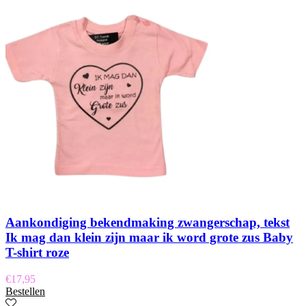
Aankondiging bekendmaking zwangerschap, tekst
Ik mag dan klein zijn maar ik word grote zus Baby
T-shirt roze
€
17,95
Bestellen