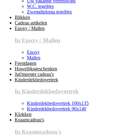
Uw vakantie vereeuwigd
W.C. tegeltjes
Zwemdiploma tegeltjes
Blikken
Cadeau artikelen
Epoxy / Mallen
In Epoxy / Mallen
Epoxy
Mallen
Feestdagen
Huwelijksgeschenken
Juf/meester cadeau's
Kinderdekbedovertrek
In Kinderdekbedovertrek
Kinderdekbedovertrek 100x135
Kinderdekbedovertrek 90x140
Klokken
Kraamcadeau's
In Kraamcadeau's