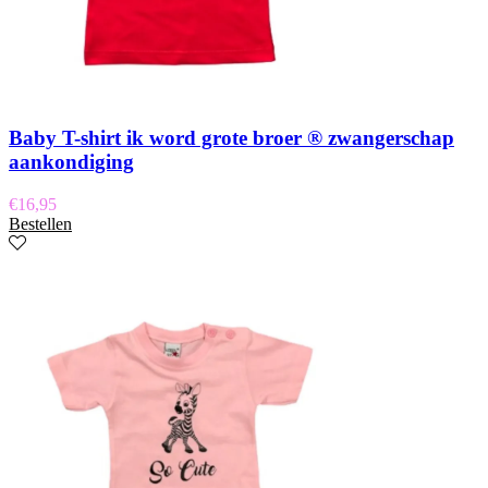
Baby T-shirt ik word grote broer ® zwangerschap
aankondiging
€
16,95
Bestellen