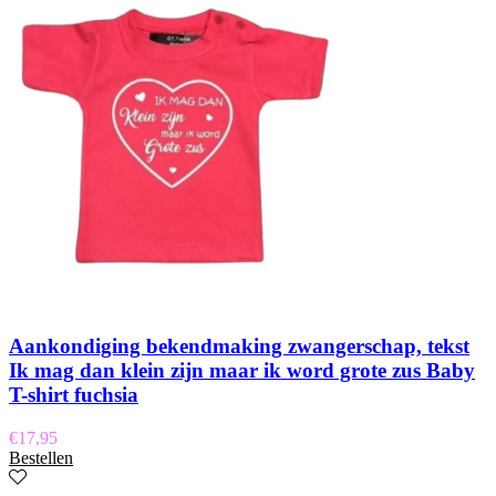
Aankondiging bekendmaking zwangerschap, tekst
Ik mag dan klein zijn maar ik word grote zus Baby
T-shirt fuchsia
€
17,95
Bestellen