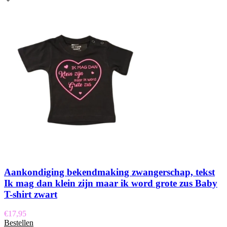
Aankondiging bekendmaking zwangerschap, tekst
Ik mag dan klein zijn maar ik word grote zus Baby
T-shirt zwart
€
17,95
Bestellen