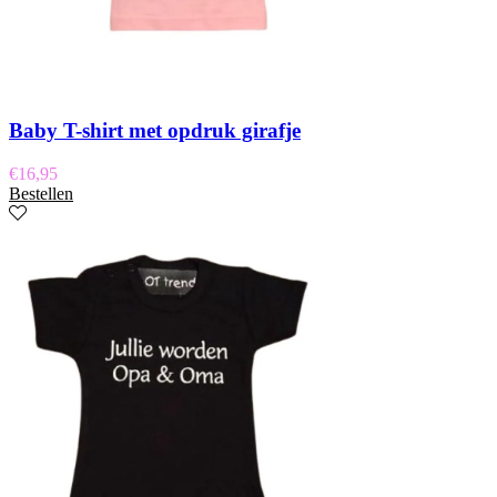
Baby T-shirt met opdruk girafje
€
16,95
Bestellen