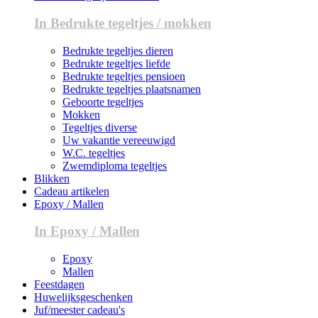
In Bedrukte tegeltjes / mokken
Bedrukte tegeltjes dieren
Bedrukte tegeltjes liefde
Bedrukte tegeltjes pensioen
Bedrukte tegeltjes plaatsnamen
Geboorte tegeltjes
Mokken
Tegeltjes diverse
Uw vakantie vereeuwigd
W.C. tegeltjes
Zwemdiploma tegeltjes
Blikken
Cadeau artikelen
Epoxy / Mallen
In Epoxy / Mallen
Epoxy
Mallen
Feestdagen
Huwelijksgeschenken
Juf/meester cadeau's