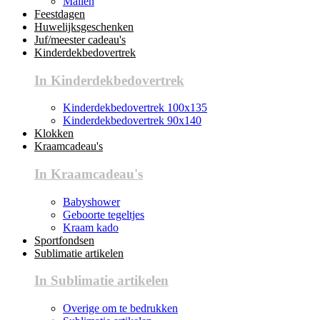
Mallen
Feestdagen
Huwelijksgeschenken
Juf/meester cadeau's
Kinderdekbedovertrek
In Kinderdekbedovertrek
Kinderdekbedovertrek 100x135
Kinderdekbedovertrek 90x140
Klokken
Kraamcadeau's
In Kraamcadeau's
Babyshower
Geboorte tegeltjes
Kraam kado
Sportfondsen
Sublimatie artikelen
In Sublimatie artikelen
Overige om te bedrukken