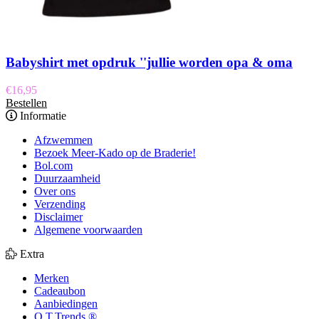
Babyshirt met opdruk ''jullie worden opa & oma
€
16,95
Bestellen
Informatie
Afzwemmen
Bezoek Meer-Kado op de Braderie!
Bol.com
Duurzaamheid
Over ons
Verzending
Disclaimer
Algemene voorwaarden
Extra
Merken
Cadeaubon
Aanbiedingen
O.T.Trends ®