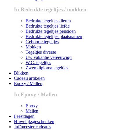
In Bedrukte tegeltjes / mokken
Bedrukte tegeltjes dieren
Bedrukte tegeltjes liefde
Bedrukte tegeltjes pensioen
Bedrukte tegeltjes plaatsnamen
Geboorte tegeltjes
Mokken
Tegeltjes diverse
Uw vakantie vereeuwigd
W.C. tegeltjes
Zwemdiploma tegeltjes
Blikken
Cadeau artikelen
Epoxy / Mallen
In Epoxy / Mallen
Epoxy
Mallen
Feestdagen
Huwelijksgeschenken
Juf/meester cadeau's