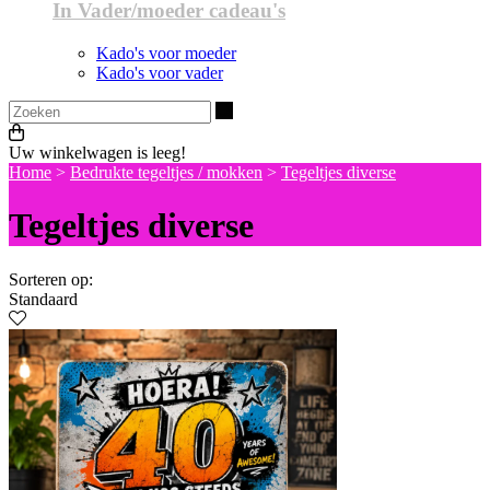
In Vader/moeder cadeau's
Kado's voor moeder
Kado's voor vader
Zoeken
Uw winkelwagen is leeg!
Home
>
Bedrukte tegeltjes / mokken
>
Tegeltjes diverse
Tegeltjes diverse
Sorteren op:
Standaard