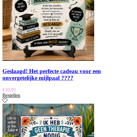
Geslaagd! Het perfecte cadeau voor een
onvergetelijke mijlpaal ????
€
10,95
Bestellen