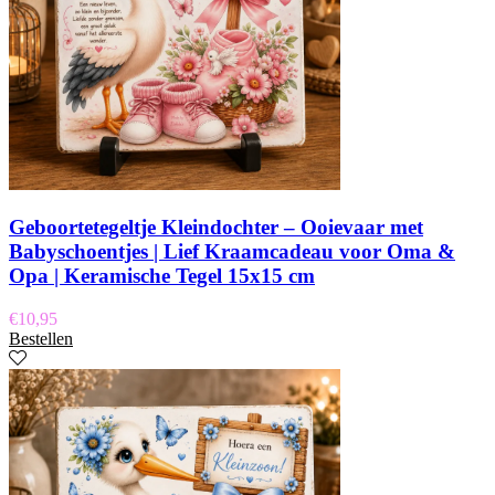
Geboortetegeltje Kleindochter – Ooievaar met
Babyschoentjes | Lief Kraamcadeau voor Oma &
Opa | Keramische Tegel 15x15 cm
€
10,95
Bestellen