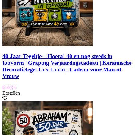
40 Jaar Tegeltje – Hoera! 40 en nog steeds in
topvorm | Grappig Verjaardagscadeau | Keramische
Decoratietegel 15 x 15 cm | Cadeau voor Man of
Vrouw
€
10,95
Bestellen