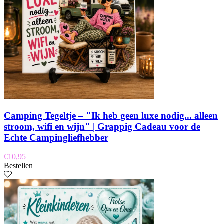
Camping Tegeltje – "Ik heb geen luxe nodig... alleen
stroom, wifi en wijn" | Grappig Cadeau voor de
Echte Campingliefhebber
€
10,95
Bestellen