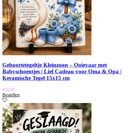
Geboortetegeltje Kleinzoon – Ooievaar met
Babyschoentjes | Lief Cadeau voor Oma & Opa |
Keramische Tegel 15x15 cm
€
10,95
Bestellen