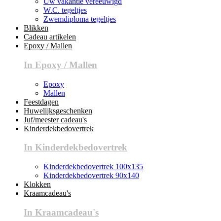
Uw vakantie vereeuwigd
W.C. tegeltjes
Zwemdiploma tegeltjes
Blikken
Cadeau artikelen
Epoxy / Mallen
In Epoxy / Mallen
Epoxy
Mallen
Feestdagen
Huwelijksgeschenken
Juf/meester cadeau's
Kinderdekbedovertrek
In Kinderdekbedovertrek
Kinderdekbedovertrek 100x135
Kinderdekbedovertrek 90x140
Klokken
Kraamcadeau's
In Kraamcadeau's