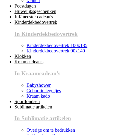
Mallen
Feestdagen
Huwelijksgeschenken
Juf/meester cadeau's
Kinderdekbedovertrek
In Kinderdekbedovertrek
Kinderdekbedovertrek 100x135
Kinderdekbedovertrek 90x140
Klokken
Kraamcadeau's
In Kraamcadeau's
Babyshower
Geboorte tegeltjes
Kraam kado
Sportfondsen
Sublimatie artikelen
In Sublimatie artikelen
Overige om te bedrukken