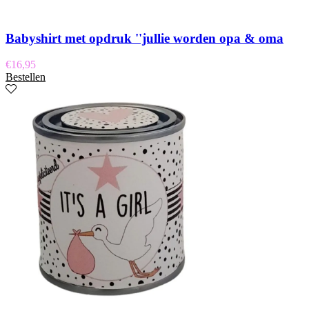
Babyshirt met opdruk ''jullie worden opa & oma
€
16,95
Bestellen