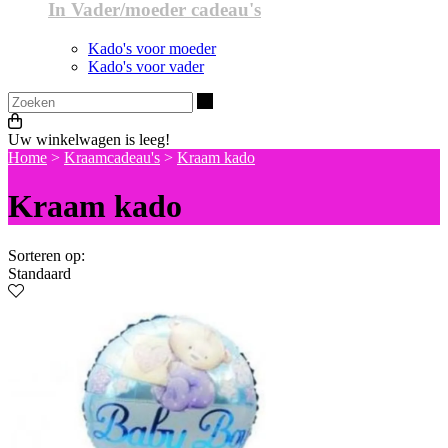
In Vader/moeder cadeau's
Kado's voor moeder
Kado's voor vader
Zoeken
Uw winkelwagen is leeg!
Home
>
Kraamcadeau's
>
Kraam kado
Kraam kado
Sorteren op:
Standaard