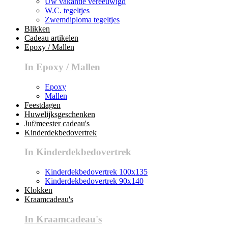
Uw vakantie vereeuwigd
W.C. tegeltjes
Zwemdiploma tegeltjes
Blikken
Cadeau artikelen
Epoxy / Mallen
In Epoxy / Mallen
Epoxy
Mallen
Feestdagen
Huwelijksgeschenken
Juf/meester cadeau's
Kinderdekbedovertrek
In Kinderdekbedovertrek
Kinderdekbedovertrek 100x135
Kinderdekbedovertrek 90x140
Klokken
Kraamcadeau's
In Kraamcadeau's