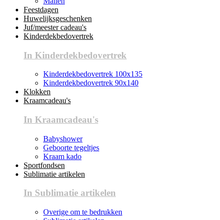
Mallen
Feestdagen
Huwelijksgeschenken
Juf/meester cadeau's
Kinderdekbedovertrek
In Kinderdekbedovertrek
Kinderdekbedovertrek 100x135
Kinderdekbedovertrek 90x140
Klokken
Kraamcadeau's
In Kraamcadeau's
Babyshower
Geboorte tegeltjes
Kraam kado
Sportfondsen
Sublimatie artikelen
In Sublimatie artikelen
Overige om te bedrukken