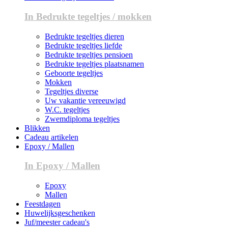
In Bedrukte tegeltjes / mokken
Bedrukte tegeltjes dieren
Bedrukte tegeltjes liefde
Bedrukte tegeltjes pensioen
Bedrukte tegeltjes plaatsnamen
Geboorte tegeltjes
Mokken
Tegeltjes diverse
Uw vakantie vereeuwigd
W.C. tegeltjes
Zwemdiploma tegeltjes
Blikken
Cadeau artikelen
Epoxy / Mallen
In Epoxy / Mallen
Epoxy
Mallen
Feestdagen
Huwelijksgeschenken
Juf/meester cadeau's