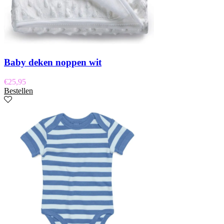
Baby deken noppen wit
€
25,95
Bestellen