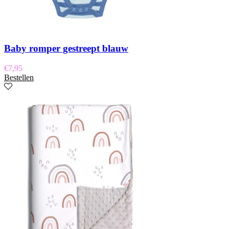
Baby romper gestreept blauw
€
7,95
Bestellen