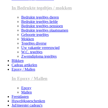
In Bedrukte tegeltjes / mokken
Bedrukte tegeltjes dieren
Bedrukte tegeltjes liefde
Bedrukte tegeltjes pensioen
Bedrukte tegeltjes plaatsnamen
Geboorte tegeltjes
Mokken
Tegeltjes diverse
Uw vakantie vereeuwigd
W.C. tegeltjes
Zwemdiploma tegeltjes
Blikken
Cadeau artikelen
Epoxy / Mallen
In Epoxy / Mallen
Epoxy
Mallen
Feestdagen
Huwelijksgeschenken
Juf/meester cadeau's