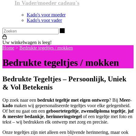
In Vader/moeder cadeau's
Kado's voor moeder
Kado's voor vader
Zoeken
Uw winkelwagen is leeg!
Home
>
Bedrukte tegeltjes / mokken
Bedrukte tegeltjes / mokken
Bedrukte Tegeltjes – Persoonlijk, Uniek
& Vol Betekenis
Op zoek naar een
bedrukt tegeltje met eigen ontwerp
? Bij
Meer-
kado
maken wij gepersonaliseerde tegeltjes voor elke gelegenheid.
Of het nu gaat om een
geboortetegeltje
,
zwemdiploma tegeltje
,
juf
& meester bedankje
,
herinneringstegel
of een tegeltje met foto en
tekst – wij bedrukken elk ontwerp met zorg en precisie.
Onze tegeltjes zijn niet alleen een blijvende herinnering, maar ook