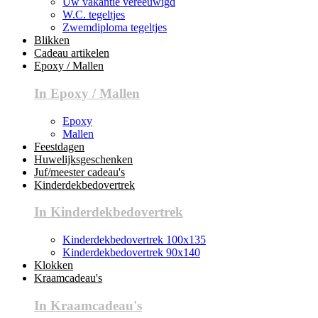
Uw vakantie vereeuwigd
W.C. tegeltjes
Zwemdiploma tegeltjes
Blikken
Cadeau artikelen
Epoxy / Mallen
In Epoxy / Mallen
Epoxy
Mallen
Feestdagen
Huwelijksgeschenken
Juf/meester cadeau's
Kinderdekbedovertrek
In Kinderdekbedovertrek
Kinderdekbedovertrek 100x135
Kinderdekbedovertrek 90x140
Klokken
Kraamcadeau's
In Kraamcadeau's