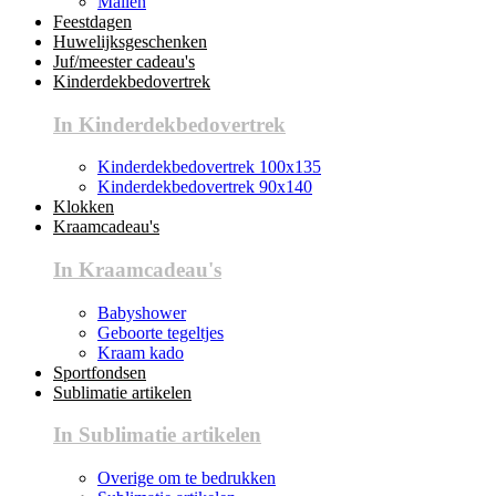
Mallen
Feestdagen
Huwelijksgeschenken
Juf/meester cadeau's
Kinderdekbedovertrek
In Kinderdekbedovertrek
Kinderdekbedovertrek 100x135
Kinderdekbedovertrek 90x140
Klokken
Kraamcadeau's
In Kraamcadeau's
Babyshower
Geboorte tegeltjes
Kraam kado
Sportfondsen
Sublimatie artikelen
In Sublimatie artikelen
Overige om te bedrukken