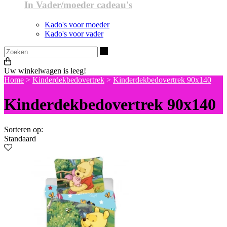
In Vader/moeder cadeau's
Kado's voor moeder
Kado's voor vader
Zoeken
Uw winkelwagen is leeg!
Home
>
Kinderdekbedovertrek
>
Kinderdekbedovertrek 90x140
Kinderdekbedovertrek 90x140
Sorteren op:
Standaard