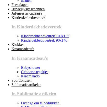
Mallen
Feestdagen
Huwelijksgeschenken
Juf/meester cadeau's
Kinderdekbedovertrek
In Kinderdekbedovertrek
Kinderdekbedovertrek 100x135
Kinderdekbedovertrek 90x140
Klokken
Kraamcadeau's
In Kraamcadeau's
Babyshower
Geboorte tegeltjes
Kraam kado
Sportfondsen
Sublimatie artikelen
In Sublimatie artikelen
Overige om te bedrukken