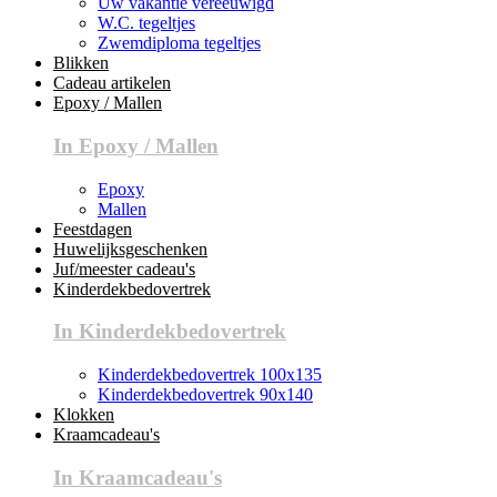
Uw vakantie vereeuwigd
W.C. tegeltjes
Zwemdiploma tegeltjes
Blikken
Cadeau artikelen
Epoxy / Mallen
In Epoxy / Mallen
Epoxy
Mallen
Feestdagen
Huwelijksgeschenken
Juf/meester cadeau's
Kinderdekbedovertrek
In Kinderdekbedovertrek
Kinderdekbedovertrek 100x135
Kinderdekbedovertrek 90x140
Klokken
Kraamcadeau's
In Kraamcadeau's