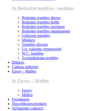
In Bedrukte tegeltjes / mokken
Bedrukte tegeltjes dieren
Bedrukte tegeltjes liefde
Bedrukte tegeltjes pensioen
Bedrukte tegeltjes plaatsnamen
Geboorte tegeltjes
Mokken
Tegeltjes diverse
Uw vakantie vereeuwigd
W.C. tegeltjes
Zwemdiploma tegeltjes
Blikken
Cadeau artikelen
Epoxy / Mallen
In Epoxy / Mallen
Epoxy
Mallen
Feestdagen
Huwelijksgeschenken
Juf/meester cadeau's