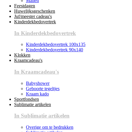
Mallen
Feestdagen
Huwelijksgeschenken
Juf/meester cadeau's
Kinderdekbedovertrek
In Kinderdekbedovertrek
Kinderdekbedovertrek 100x135
Kinderdekbedovertrek 90x140
Klokken
Kraamcadeau's
In Kraamcadeau's
Babyshower
Geboorte tegeltjes
Kraam kado
Sportfondsen
Sublimatie artikelen
In Sublimatie artikelen
Overige om te bedrukken