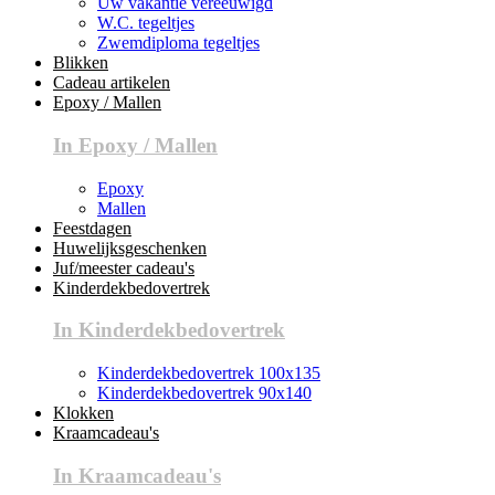
Uw vakantie vereeuwigd
W.C. tegeltjes
Zwemdiploma tegeltjes
Blikken
Cadeau artikelen
Epoxy / Mallen
In Epoxy / Mallen
Epoxy
Mallen
Feestdagen
Huwelijksgeschenken
Juf/meester cadeau's
Kinderdekbedovertrek
In Kinderdekbedovertrek
Kinderdekbedovertrek 100x135
Kinderdekbedovertrek 90x140
Klokken
Kraamcadeau's
In Kraamcadeau's