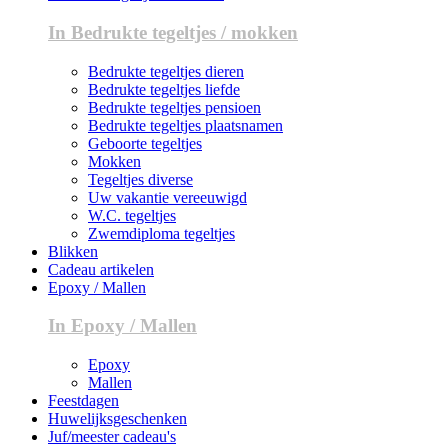
In Bedrukte tegeltjes / mokken
Bedrukte tegeltjes dieren
Bedrukte tegeltjes liefde
Bedrukte tegeltjes pensioen
Bedrukte tegeltjes plaatsnamen
Geboorte tegeltjes
Mokken
Tegeltjes diverse
Uw vakantie vereeuwigd
W.C. tegeltjes
Zwemdiploma tegeltjes
Blikken
Cadeau artikelen
Epoxy / Mallen
In Epoxy / Mallen
Epoxy
Mallen
Feestdagen
Huwelijksgeschenken
Juf/meester cadeau's