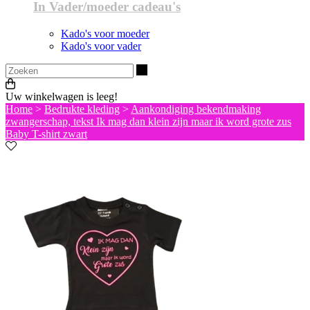
In Vader/moeder cadeau's
Kado's voor moeder
Kado's voor vader
Zoeken
Uw winkelwagen is leeg!
Home
>
Bedrukte kleding
>
Aankondiging bekendmaking
zwangerschap, tekst Ik mag dan klein zijn maar ik word grote zus
Baby T-shirt zwart