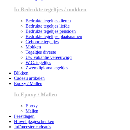
In Bedrukte tegeltjes / mokken
Bedrukte tegeltjes dieren
Bedrukte tegeltjes liefde
Bedrukte tegeltjes pensioen
Bedrukte tegeltjes plaatsnamen
Geboorte tegeltjes
Mokken
Tegeltjes diverse
Uw vakantie vereeuwigd
W.C. tegeltjes
Zwemdiploma tegeltjes
Blikken
Cadeau artikelen
Epoxy / Mallen
In Epoxy / Mallen
Epoxy
Mallen
Feestdagen
Huwelijksgeschenken
Juf/meester cadeau's