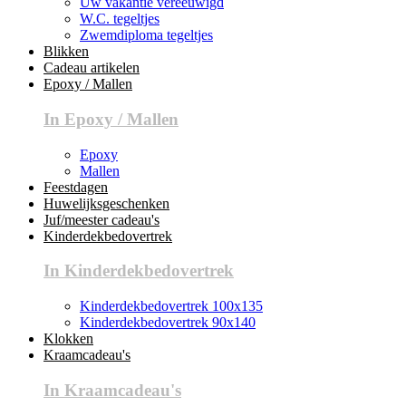
Uw vakantie vereeuwigd
W.C. tegeltjes
Zwemdiploma tegeltjes
Blikken
Cadeau artikelen
Epoxy / Mallen
In Epoxy / Mallen
Epoxy
Mallen
Feestdagen
Huwelijksgeschenken
Juf/meester cadeau's
Kinderdekbedovertrek
In Kinderdekbedovertrek
Kinderdekbedovertrek 100x135
Kinderdekbedovertrek 90x140
Klokken
Kraamcadeau's
In Kraamcadeau's