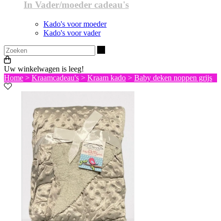
In Vader/moeder cadeau's
Kado's voor moeder
Kado's voor vader
Zoeken
Uw winkelwagen is leeg!
Home
>
Kraamcadeau's
>
Kraam kado
>
Baby deken noppen grijs