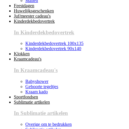
Mallen
Feestdagen
Huwelijksgeschenken
Juf/meester cadeau's
Kinderdekbedovertrek
In Kinderdekbedovertrek
Kinderdekbedovertrek 100x135
Kinderdekbedovertrek 90x140
Klokken
Kraamcadeau's
In Kraamcadeau's
Babyshower
Geboorte tegeltjes
Kraam kado
Sportfondsen
Sublimatie artikelen
In Sublimatie artikelen
Overige om te bedrukken