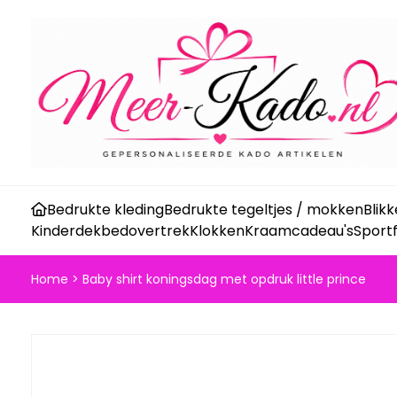
Bedrukte kleding
Bedrukte tegeltjes / mokken
Blik
Kinderdekbedovertrek
Klokken
Kraamcadeau's
Sport
Home
>
Baby shirt koningsdag met opdruk little prince