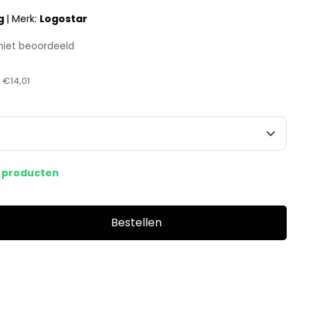
g
|
Merk:
Logostar
niet beoordeeld
:
€14,01
s producten
Bestellen