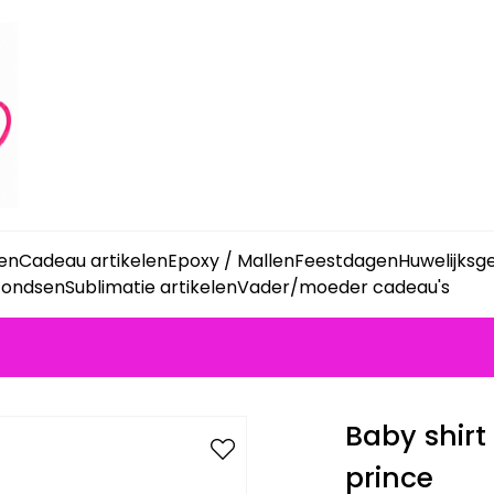
ken
Cadeau artikelen
Epoxy / Mallen
Feestdagen
Huwelijks
fondsen
Sublimatie artikelen
Vader/moeder cadeau's
Baby shirt
prince