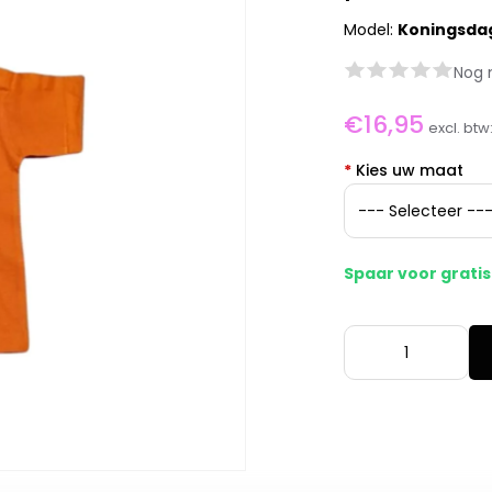
Model:
Koningsda
Nog 
€16,95
excl. btw
*
Kies uw maat
Spaar voor grati