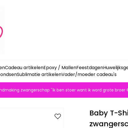
ken
Cadeau artikelen
Epoxy / Mallen
Feestdagen
Huwelijks
fondsen
Sublimatie artikelen
Vader/moeder cadeau's
ndmaking zwangerschap ''ik ben stoer want ik word grote broer 
Baby T-Sh
zwangersch