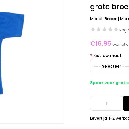
grote broe
Model:
Broer
|
Mer
Nog 
€16,95
excl. btw
*
Kies uw maat
Spaar voor grati
Levertijd: 1-2 werk