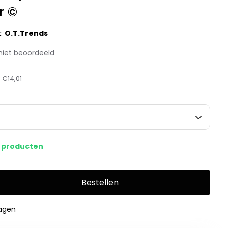
r ©
k:
O.T.Trends
niet beoordeeld
:
€14,01
s producten
Bestellen
dagen