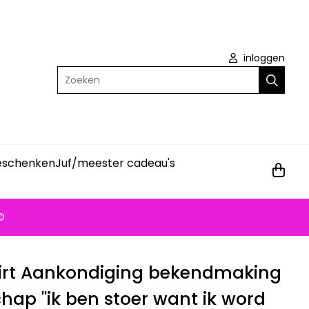
inloggen
Zoeken
geschenken
Juf/meester cadeau's
©
irt Aankondiging bekendmaking
ap ''ik ben stoer want ik word