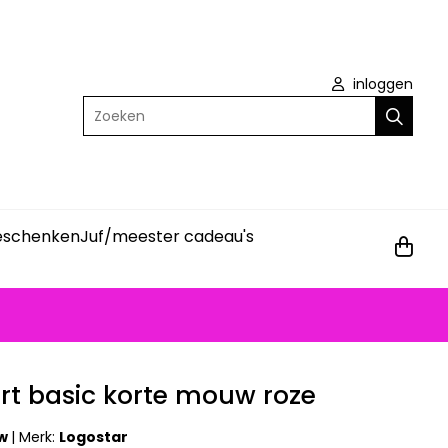
inloggen
Zoeken
geschenken
Juf/meester cadeau's
rt basic korte mouw roze
uw
|
Merk:
Logostar