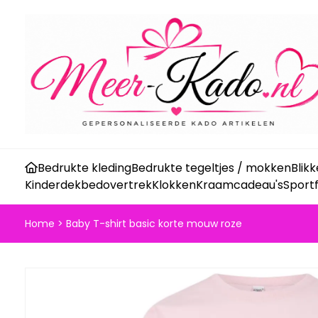
Bedrukte kleding
Bedrukte tegeltjes / mokken
Blik
Kinderdekbedovertrek
Klokken
Kraamcadeau's
Sport
Home
>
Baby T-shirt basic korte mouw roze