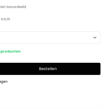
niet beoordeeld
:
€9,05
s producten
Bestellen
dagen