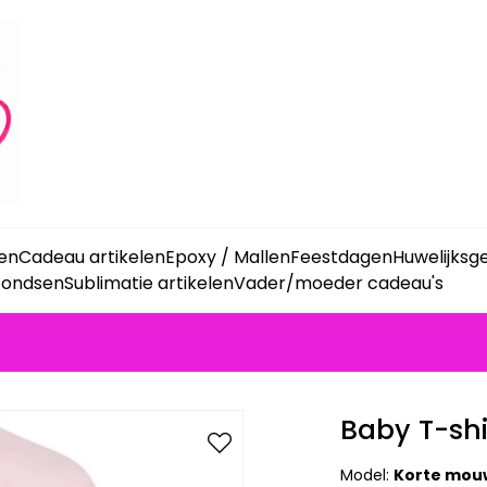
ken
Cadeau artikelen
Epoxy / Mallen
Feestdagen
Huwelijks
fondsen
Sublimatie artikelen
Vader/moeder cadeau's
Baby T-shi
Model:
Korte mo