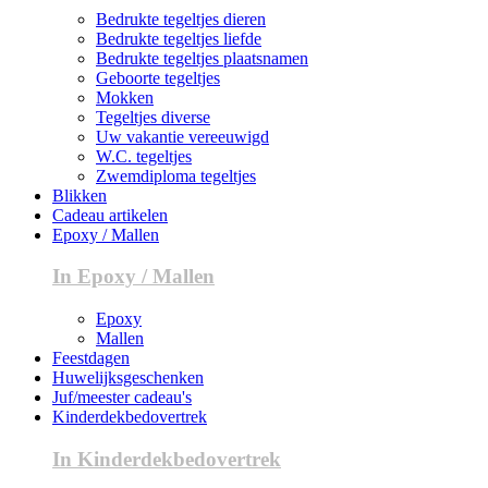
Bedrukte tegeltjes dieren
Bedrukte tegeltjes liefde
Bedrukte tegeltjes plaatsnamen
Geboorte tegeltjes
Mokken
Tegeltjes diverse
Uw vakantie vereeuwigd
W.C. tegeltjes
Zwemdiploma tegeltjes
Blikken
Cadeau artikelen
Epoxy / Mallen
In Epoxy / Mallen
Epoxy
Mallen
Feestdagen
Huwelijksgeschenken
Juf/meester cadeau's
Kinderdekbedovertrek
In Kinderdekbedovertrek