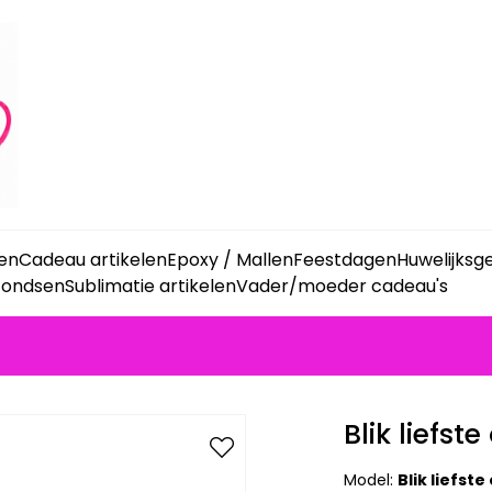
ken
Cadeau artikelen
Epoxy / Mallen
Feestdagen
Huwelijks
fondsen
Sublimatie artikelen
Vader/moeder cadeau's
Blik liefst
Model:
Blik liefst