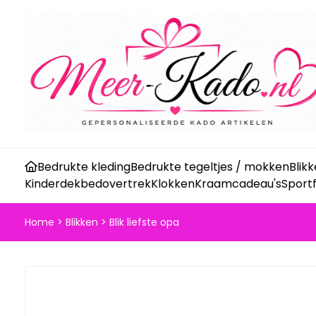
Bedrukte kleding
Bedrukte tegeltjes / mokken
Blik
Kinderdekbedovertrek
Klokken
Kraamcadeau's
Sport
Home
>
Blikken
>
Blik liefste opa