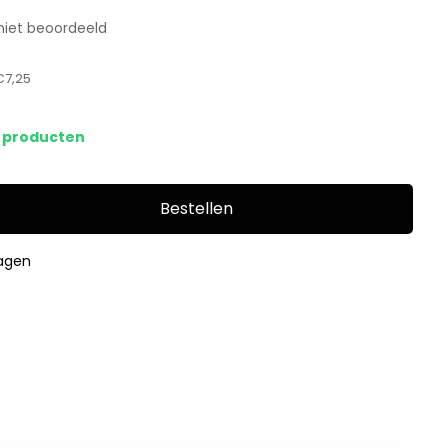
niet beoordeeld
€7,25
s producten
Bestellen
dagen