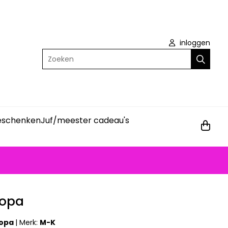
inloggen
Zoeken
geschenken
Juf/meester cadeau's
e opa
e opa
|
Merk:
M-K