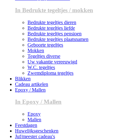
In Bedrukte tegeltjes / mokken
Bedrukte tegeltjes dieren
Bedrukte tegeltjes liefde
Bedrukte tegeltjes pensioen
Bedrukte tegeltjes plaatsnamen
Geboorte tegeltjes
Mokken
Tegeltjes diverse
Uw vakantie vereeuwigd
W.C. tegeltjes
Zwemdiploma tegeltjes
Blikken
Cadeau artikelen
Epoxy / Mallen
In Epoxy / Mallen
Epoxy
Mallen
Feestdagen
Huwelijksgeschenken
Juf/meester cadeau's