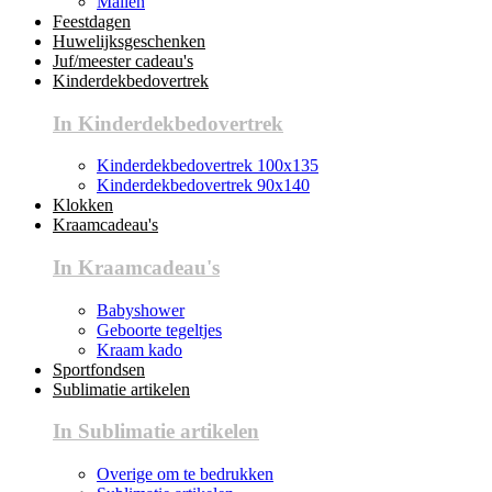
Mallen
Feestdagen
Huwelijksgeschenken
Juf/meester cadeau's
Kinderdekbedovertrek
In Kinderdekbedovertrek
Kinderdekbedovertrek 100x135
Kinderdekbedovertrek 90x140
Klokken
Kraamcadeau's
In Kraamcadeau's
Babyshower
Geboorte tegeltjes
Kraam kado
Sportfondsen
Sublimatie artikelen
In Sublimatie artikelen
Overige om te bedrukken