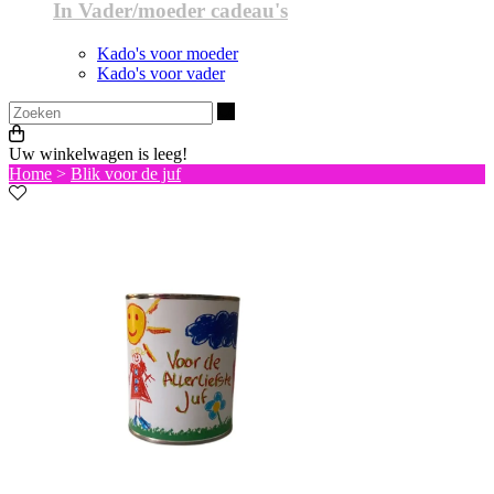
In Vader/moeder cadeau's
Kado's voor moeder
Kado's voor vader
Zoeken
Uw winkelwagen is leeg!
Home
>
Blik voor de juf