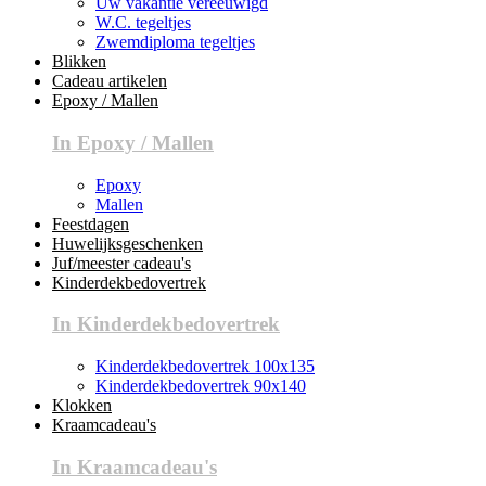
Uw vakantie vereeuwigd
W.C. tegeltjes
Zwemdiploma tegeltjes
Blikken
Cadeau artikelen
Epoxy / Mallen
In Epoxy / Mallen
Epoxy
Mallen
Feestdagen
Huwelijksgeschenken
Juf/meester cadeau's
Kinderdekbedovertrek
In Kinderdekbedovertrek
Kinderdekbedovertrek 100x135
Kinderdekbedovertrek 90x140
Klokken
Kraamcadeau's
In Kraamcadeau's