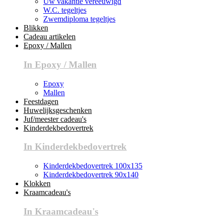
Uw vakantie vereeuwigd
W.C. tegeltjes
Zwemdiploma tegeltjes
Blikken
Cadeau artikelen
Epoxy / Mallen
In Epoxy / Mallen
Epoxy
Mallen
Feestdagen
Huwelijksgeschenken
Juf/meester cadeau's
Kinderdekbedovertrek
In Kinderdekbedovertrek
Kinderdekbedovertrek 100x135
Kinderdekbedovertrek 90x140
Klokken
Kraamcadeau's
In Kraamcadeau's