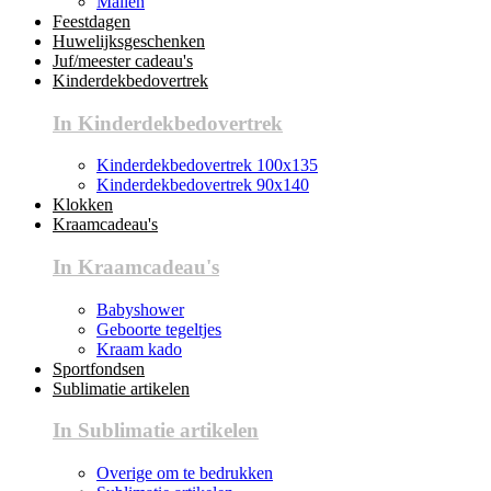
Mallen
Feestdagen
Huwelijksgeschenken
Juf/meester cadeau's
Kinderdekbedovertrek
In Kinderdekbedovertrek
Kinderdekbedovertrek 100x135
Kinderdekbedovertrek 90x140
Klokken
Kraamcadeau's
In Kraamcadeau's
Babyshower
Geboorte tegeltjes
Kraam kado
Sportfondsen
Sublimatie artikelen
In Sublimatie artikelen
Overige om te bedrukken