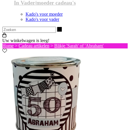
In Vader/moeder cadeau's
Kado's voor moeder
Kado's voor vader
Zoeken
Uw winkelwagen is leeg!
Home
>
Cadeau artikelen
>
Blikje 'Sarah' of 'Abraham'