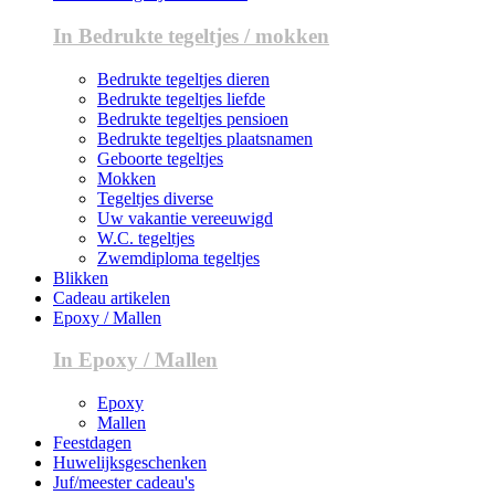
In Bedrukte tegeltjes / mokken
Bedrukte tegeltjes dieren
Bedrukte tegeltjes liefde
Bedrukte tegeltjes pensioen
Bedrukte tegeltjes plaatsnamen
Geboorte tegeltjes
Mokken
Tegeltjes diverse
Uw vakantie vereeuwigd
W.C. tegeltjes
Zwemdiploma tegeltjes
Blikken
Cadeau artikelen
Epoxy / Mallen
In Epoxy / Mallen
Epoxy
Mallen
Feestdagen
Huwelijksgeschenken
Juf/meester cadeau's