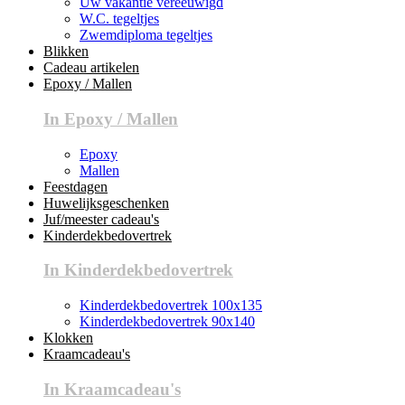
Uw vakantie vereeuwigd
W.C. tegeltjes
Zwemdiploma tegeltjes
Blikken
Cadeau artikelen
Epoxy / Mallen
In Epoxy / Mallen
Epoxy
Mallen
Feestdagen
Huwelijksgeschenken
Juf/meester cadeau's
Kinderdekbedovertrek
In Kinderdekbedovertrek
Kinderdekbedovertrek 100x135
Kinderdekbedovertrek 90x140
Klokken
Kraamcadeau's
In Kraamcadeau's