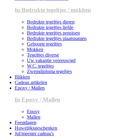
In Bedrukte tegeltjes / mokken
Bedrukte tegeltjes dieren
Bedrukte tegeltjes liefde
Bedrukte tegeltjes pensioen
Bedrukte tegeltjes plaatsnamen
Geboorte tegeltjes
Mokken
Tegeltjes diverse
Uw vakantie vereeuwigd
W.C. tegeltjes
Zwemdiploma tegeltjes
Blikken
Cadeau artikelen
Epoxy / Mallen
In Epoxy / Mallen
Epoxy
Mallen
Feestdagen
Huwelijksgeschenken
Juf/meester cadeau's