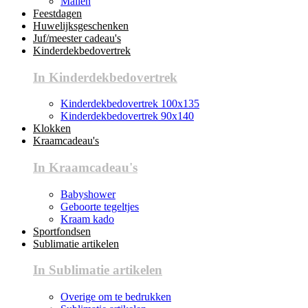
Mallen
Feestdagen
Huwelijksgeschenken
Juf/meester cadeau's
Kinderdekbedovertrek
In Kinderdekbedovertrek
Kinderdekbedovertrek 100x135
Kinderdekbedovertrek 90x140
Klokken
Kraamcadeau's
In Kraamcadeau's
Babyshower
Geboorte tegeltjes
Kraam kado
Sportfondsen
Sublimatie artikelen
In Sublimatie artikelen
Overige om te bedrukken