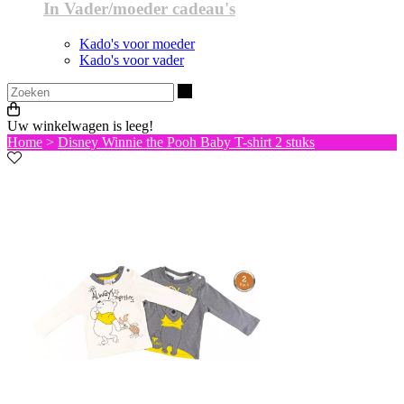
In Vader/moeder cadeau's
Kado's voor moeder
Kado's voor vader
Zoeken
Uw winkelwagen is leeg!
Home
>
Disney Winnie the Pooh Baby T-shirt 2 stuks