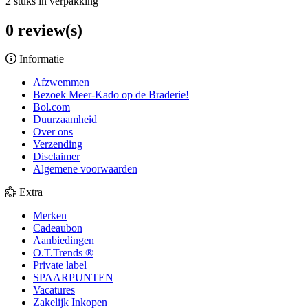
2 stuks in verpakking
0 review(s)
Informatie
Afzwemmen
Bezoek Meer-Kado op de Braderie!
Bol.com
Duurzaamheid
Over ons
Verzending
Disclaimer
Algemene voorwaarden
Extra
Merken
Cadeaubon
Aanbiedingen
O.T.Trends ®
Private label
SPAARPUNTEN
Vacatures
Zakelijk Inkopen