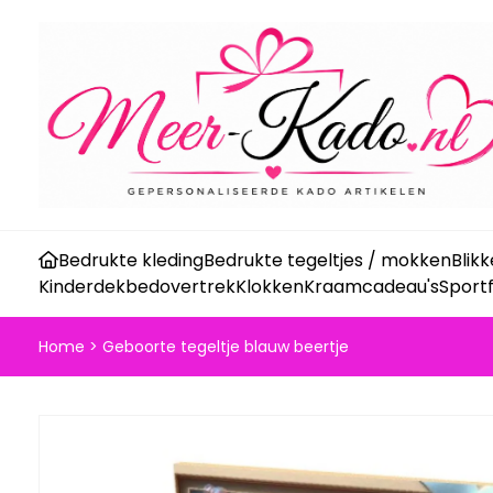
Bedrukte kleding
Bedrukte tegeltjes / mokken
Blik
Kinderdekbedovertrek
Klokken
Kraamcadeau's
Sport
Home
>
Geboorte tegeltje blauw beertje