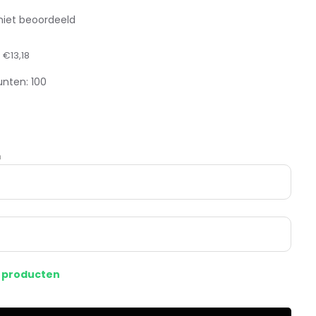
niet beoordeeld
:
€13,18
unten:
100
m
s producten