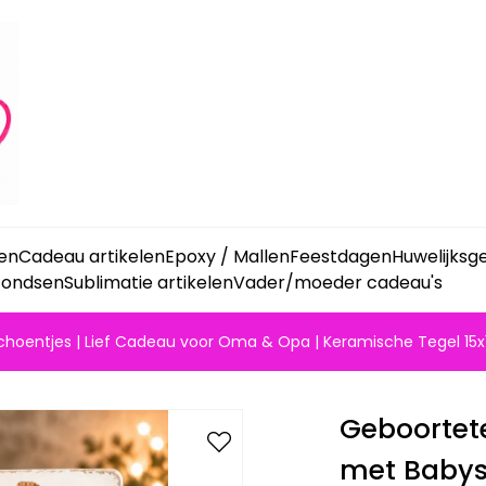
ken
Cadeau artikelen
Epoxy / Mallen
Feestdagen
Huwelijks
fondsen
Sublimatie artikelen
Vader/moeder cadeau's
choentjes | Lief Cadeau voor Oma & Opa | Keramische Tegel 15
Geboortete
met Babysc