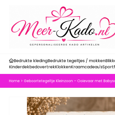
Bedrukte kleding
Bedrukte tegeltjes / mokken
Blik
Kinderdekbedovertrek
Klokken
Kraamcadeau's
Sport
Home
>
Geboortetegeltje Kleinzoon – Ooievaar met Babys