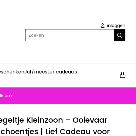
inloggen
Zoeken
geschenken
Juf/meester cadeau's
x15 cm
geltje Kleinzoon – Ooievaar
hoentjes | Lief Cadeau voor