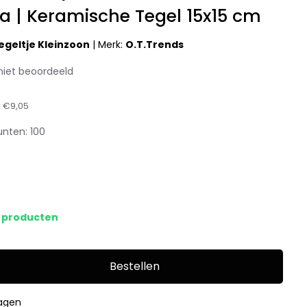
 | Keramische Tegel 15x15 cm
geltje Kleinzoon
|
Merk:
O.T.Trends
niet beoordeeld
:
€9,05
unten:
100
s producten
Bestellen
dagen