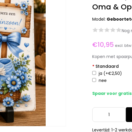
Oma & Opa
Model:
Geboortete
Nog 
€10,95
excl. btw
Kopen met spaarp
*
Standaard
ja
(+€2,50)
nee
Spaar voor grati
Levertijd: 1-2 werk