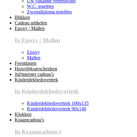
Uw vakantie vereeuwigd
W.C. tegeltjes
Zwemdiploma tegeltjes
Blikken
Cadeau artikelen
Epoxy / Mallen
In Epoxy / Mallen
Epoxy
Mallen
Feestdagen
Huwelijksgeschenken
Juf/meester cadeau's
Kinderdekbedovertrek
In Kinderdekbedovertrek
Kinderdekbedovertrek 100x135
Kinderdekbedovertrek 90x140
Klokken
Kraamcadeau's
In Kraamcadeau's