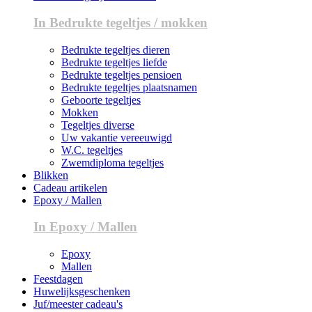
In Bedrukte tegeltjes / mokken
Bedrukte tegeltjes dieren
Bedrukte tegeltjes liefde
Bedrukte tegeltjes pensioen
Bedrukte tegeltjes plaatsnamen
Geboorte tegeltjes
Mokken
Tegeltjes diverse
Uw vakantie vereeuwigd
W.C. tegeltjes
Zwemdiploma tegeltjes
Blikken
Cadeau artikelen
Epoxy / Mallen
In Epoxy / Mallen
Epoxy
Mallen
Feestdagen
Huwelijksgeschenken
Juf/meester cadeau's