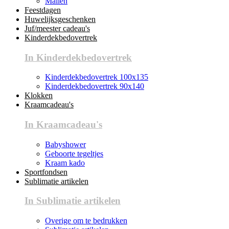
Mallen
Feestdagen
Huwelijksgeschenken
Juf/meester cadeau's
Kinderdekbedovertrek
In Kinderdekbedovertrek
Kinderdekbedovertrek 100x135
Kinderdekbedovertrek 90x140
Klokken
Kraamcadeau's
In Kraamcadeau's
Babyshower
Geboorte tegeltjes
Kraam kado
Sportfondsen
Sublimatie artikelen
In Sublimatie artikelen
Overige om te bedrukken