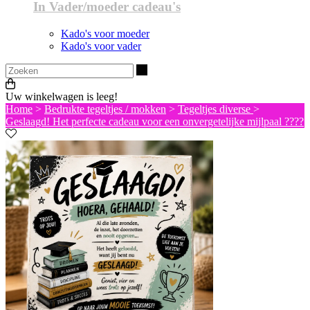
In Vader/moeder cadeau's
Kado's voor moeder
Kado's voor vader
Zoeken
Uw winkelwagen is leeg!
Home
>
Bedrukte tegeltjes / mokken
>
Tegeltjes diverse
>
Geslaagd! Het perfecte cadeau voor een onvergetelijke mijlpaal ????