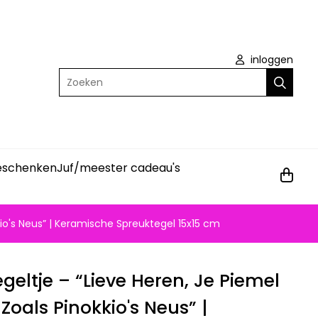
inloggen
Zoeken
geschenken
Juf/meester cadeau's
kio's Neus” | Keramische Spreuktegel 15x15 cm
geltje – “Lieve Heren, Je Piemel
Zoals Pinokkio's Neus” |