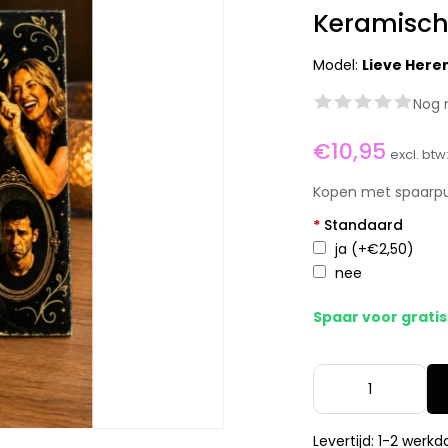
Keramisch
Model:
Lieve Here
Nog 
€10,95
excl. btw
Kopen met spaarp
*
Standaard
ja
(+€2,50)
nee
Spaar voor grati
Levertijd: 1-2 werk