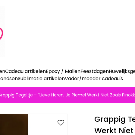
ken
Cadeau artikelen
Epoxy / Mallen
Feestdagen
Huwelijks
fondsen
Sublimatie artikelen
Vader/moeder cadeau's
rappig Tegeltje – “Lieve Heren, Je Piemel Werkt Niet Zoals Pinok
Grappig Te
Werkt Niet 