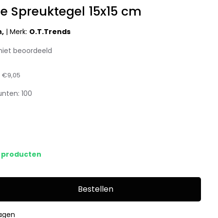
e Spreuktegel 15x15 cm
n,
|
Merk:
O.T.Trends
niet beoordeeld
:
€9,05
unten:
100
s producten
Bestellen
dagen