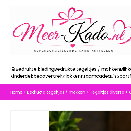
Bedrukte kleding
Bedrukte tegeltjes / mokken
Blik
Kinderdekbedovertrek
Klokken
Kraamcadeau's
Sport
Home
>
Bedrukte tegeltjes / mokken
>
Tegeltjes diverse
>
G