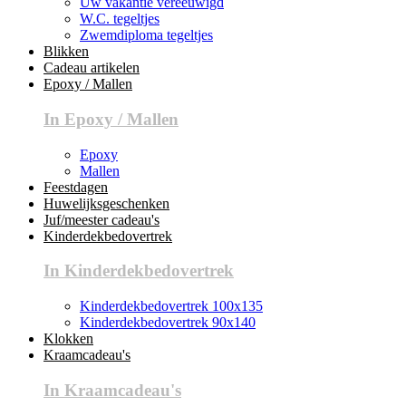
Uw vakantie vereeuwigd
W.C. tegeltjes
Zwemdiploma tegeltjes
Blikken
Cadeau artikelen
Epoxy / Mallen
In Epoxy / Mallen
Epoxy
Mallen
Feestdagen
Huwelijksgeschenken
Juf/meester cadeau's
Kinderdekbedovertrek
In Kinderdekbedovertrek
Kinderdekbedovertrek 100x135
Kinderdekbedovertrek 90x140
Klokken
Kraamcadeau's
In Kraamcadeau's