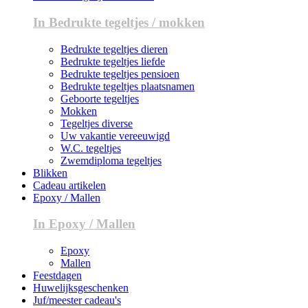
In Bedrukte tegeltjes / mokken
Bedrukte tegeltjes dieren
Bedrukte tegeltjes liefde
Bedrukte tegeltjes pensioen
Bedrukte tegeltjes plaatsnamen
Geboorte tegeltjes
Mokken
Tegeltjes diverse
Uw vakantie vereeuwigd
W.C. tegeltjes
Zwemdiploma tegeltjes
Blikken
Cadeau artikelen
Epoxy / Mallen
In Epoxy / Mallen
Epoxy
Mallen
Feestdagen
Huwelijksgeschenken
Juf/meester cadeau's