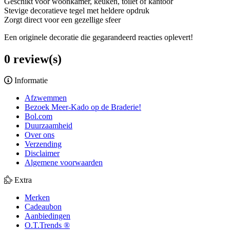
Geschikt voor woonkamer, keuken, toilet of kantoor
Stevige decoratieve tegel met heldere opdruk
Zorgt direct voor een gezellige sfeer
Een originele decoratie die gegarandeerd reacties oplevert!
0 review(s)
Informatie
Afzwemmen
Bezoek Meer-Kado op de Braderie!
Bol.com
Duurzaamheid
Over ons
Verzending
Disclaimer
Algemene voorwaarden
Extra
Merken
Cadeaubon
Aanbiedingen
O.T.Trends ®