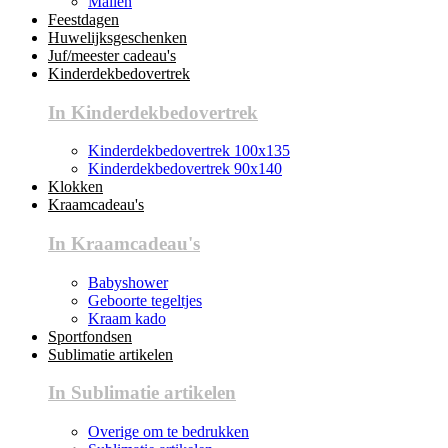
Mallen
Feestdagen
Huwelijksgeschenken
Juf/meester cadeau's
Kinderdekbedovertrek
In Kinderdekbedovertrek
Kinderdekbedovertrek 100x135
Kinderdekbedovertrek 90x140
Klokken
Kraamcadeau's
In Kraamcadeau's
Babyshower
Geboorte tegeltjes
Kraam kado
Sportfondsen
Sublimatie artikelen
In Sublimatie artikelen
Overige om te bedrukken