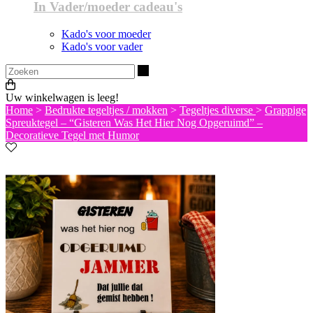
In Vader/moeder cadeau's
Kado's voor moeder
Kado's voor vader
Zoeken
Uw winkelwagen is leeg!
Home
>
Bedrukte tegeltjes / mokken
>
Tegeltjes diverse
>
Grappige
Spreuktegel – “Gisteren Was Het Hier Nog Opgeruimd” –
Decoratieve Tegel met Humor