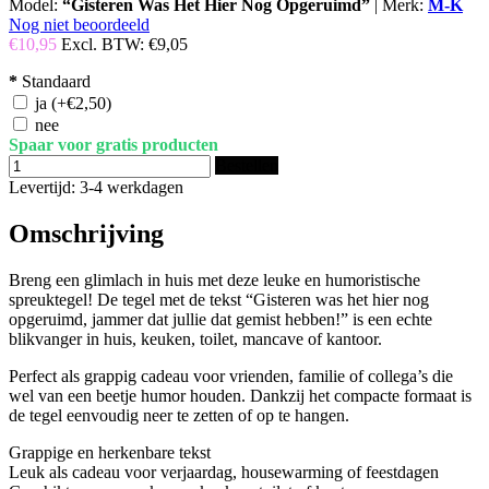
Model:
“Gisteren Was Het Hier Nog Opgeruimd”
|
Merk:
M-K
Nog niet beoordeeld
€10,95
Excl. BTW:
€9,05
*
Standaard
ja
(+€2,50)
nee
Spaar voor gratis producten
Bestellen
Levertijd: 3-4 werkdagen
Omschrijving
Breng een glimlach in huis met deze leuke en humoristische
spreuktegel! De tegel met de tekst “Gisteren was het hier nog
opgeruimd, jammer dat jullie dat gemist hebben!” is een echte
blikvanger in huis, keuken, toilet, mancave of kantoor.
Perfect als grappig cadeau voor vrienden, familie of collega’s die
wel van een beetje humor houden. Dankzij het compacte formaat is
de tegel eenvoudig neer te zetten of op te hangen.
Grappige en herkenbare tekst
Leuk als cadeau voor verjaardag, housewarming of feestdagen