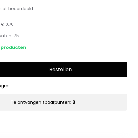
niet beoordeeld
:
€10,70
unten:
75
s producten
Bestellen
dagen
Te ontvangen spaarpunten:
3