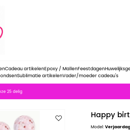
ken
Cadeau artikelen
Epoxy / Mallen
Feestdagen
Huwelijks
fondsen
Sublimatie artikelen
Vader/moeder cadeau's
ze 25 delig
Happy birt
Model:
Verjaardag