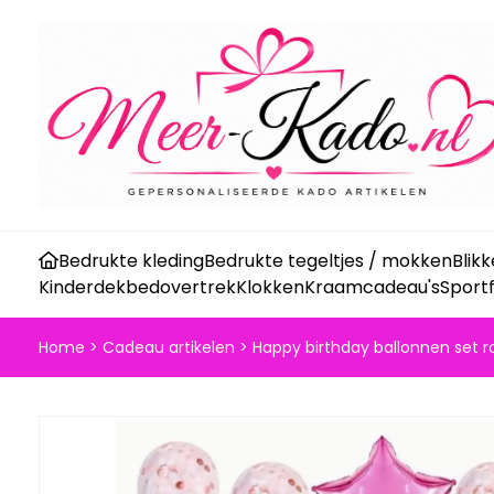
Bedrukte kleding
Bedrukte tegeltjes / mokken
Blik
Kinderdekbedovertrek
Klokken
Kraamcadeau's
Sport
Home
>
Cadeau artikelen
>
Happy birthday ballonnen set ro