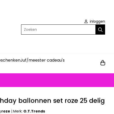
inloggen
Zoeken
geschenken
Juf/meester cadeau's
hday ballonnen set roze 25 delig
 roze
|
Merk:
O.T.Trends