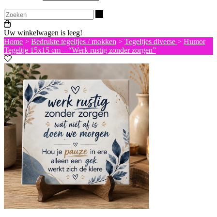
Zoeken
Uw winkelwagen is leeg!
Home
>
Bedrukte tegeltjes / mokken
>
Tegeltjes diverse
>
Humor
Tegeltje 15x15 cm – “Werk rustig zonder zorgen”