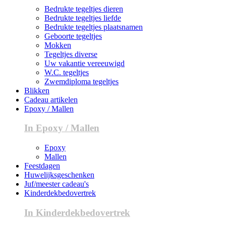
Bedrukte tegeltjes dieren
Bedrukte tegeltjes liefde
Bedrukte tegeltjes plaatsnamen
Geboorte tegeltjes
Mokken
Tegeltjes diverse
Uw vakantie vereeuwigd
W.C. tegeltjes
Zwemdiploma tegeltjes
Blikken
Cadeau artikelen
Epoxy / Mallen
In Epoxy / Mallen
Epoxy
Mallen
Feestdagen
Huwelijksgeschenken
Juf/meester cadeau's
Kinderdekbedovertrek
In Kinderdekbedovertrek