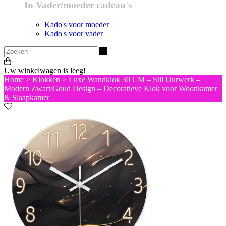
In Vader/moeder cadeau's
Kado's voor moeder
Kado's voor vader
Zoeken
Uw winkelwagen is leeg!
Home
>
Klokken
>
Luxe Wandklok 30 CM – Stil Uurwerk –
Modern Zwart/Goud Design – Decoratieve Klok voor Woonkamer
& Slaapkamer