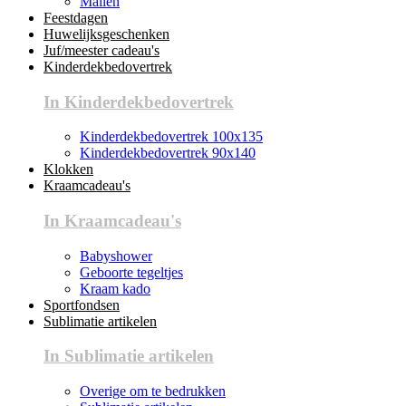
Mallen
Feestdagen
Huwelijksgeschenken
Juf/meester cadeau's
Kinderdekbedovertrek
In Kinderdekbedovertrek
Kinderdekbedovertrek 100x135
Kinderdekbedovertrek 90x140
Klokken
Kraamcadeau's
In Kraamcadeau's
Babyshower
Geboorte tegeltjes
Kraam kado
Sportfondsen
Sublimatie artikelen
In Sublimatie artikelen
Overige om te bedrukken