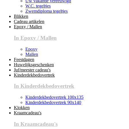
Uw vakantie vereeuwigd
W.C. tegeltjes
Zwemdiploma tegeltjes
Blikken
Cadeau artikelen
Epoxy / Mallen
In Epoxy / Mallen
Epoxy
Mallen
Feestdagen
Huwelijksgeschenken
Juf/meester cadeau's
Kinderdekbedovertrek
In Kinderdekbedovertrek
Kinderdekbedovertrek 100x135
Kinderdekbedovertrek 90x140
Klokken
Kraamcadeau's
In Kraamcadeau's