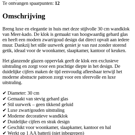
Te ontvangen spaarpunten:
12
Omschrijving
Breng luxe en elegantie in huis met deze stijlvolle 30 cm wandklok
van Meer-kado. De klok is gemaakt van hoogwaardig gehard glas
en heeft een modern zwart/goud design dat direct opvalt aan iedere
muur. Dankzij het stille uurwerk geniet je van rust zonder storend
getik, ideaal voor de woonkamer, slaapkamer, kantoor of keuken.
Het glanzende glazen oppervlak geeft de klok een exclusieve
uitstraling en zorgt voor een prachtige diepte in het design. De
duidelijke cijfers maken de tijd eenvoudig afleesbaar terwijl het
moderne abstracte patroon zorgt voor een sfeervolle en luxe
uitstraling.
✔ Diameter: 30 cm
✔ Gemaakt van stevig gehard glas
✔ Stil uurwerk – geen tikkend geluid
✔ Luxe zwart/gouden uitstraling
✔ Moderne decoratieve wandklok
✔ Duidelijke cijfers en strak design
✔ Geschikt voor woonkamer, slaapkamer, kantoor en hal
✔ Werkt op 1 AA batterij (niet inbegrepen)