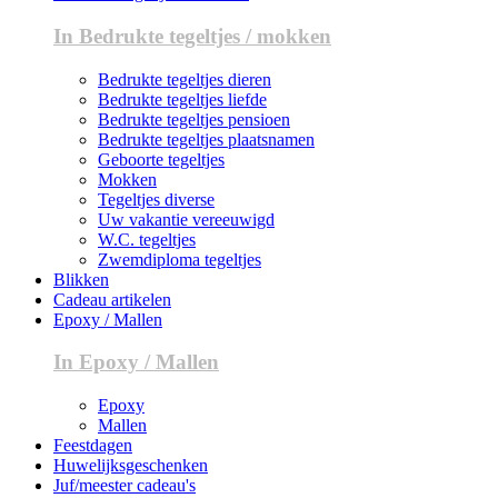
In Bedrukte tegeltjes / mokken
Bedrukte tegeltjes dieren
Bedrukte tegeltjes liefde
Bedrukte tegeltjes pensioen
Bedrukte tegeltjes plaatsnamen
Geboorte tegeltjes
Mokken
Tegeltjes diverse
Uw vakantie vereeuwigd
W.C. tegeltjes
Zwemdiploma tegeltjes
Blikken
Cadeau artikelen
Epoxy / Mallen
In Epoxy / Mallen
Epoxy
Mallen
Feestdagen
Huwelijksgeschenken
Juf/meester cadeau's