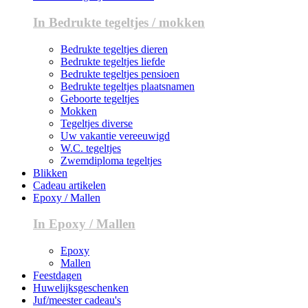
In Bedrukte tegeltjes / mokken
Bedrukte tegeltjes dieren
Bedrukte tegeltjes liefde
Bedrukte tegeltjes pensioen
Bedrukte tegeltjes plaatsnamen
Geboorte tegeltjes
Mokken
Tegeltjes diverse
Uw vakantie vereeuwigd
W.C. tegeltjes
Zwemdiploma tegeltjes
Blikken
Cadeau artikelen
Epoxy / Mallen
In Epoxy / Mallen
Epoxy
Mallen
Feestdagen
Huwelijksgeschenken
Juf/meester cadeau's