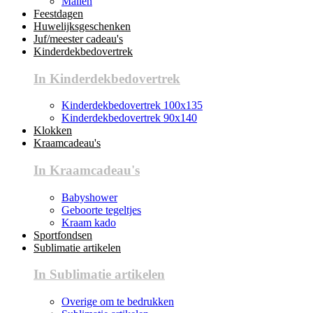
Mallen
Feestdagen
Huwelijksgeschenken
Juf/meester cadeau's
Kinderdekbedovertrek
In Kinderdekbedovertrek
Kinderdekbedovertrek 100x135
Kinderdekbedovertrek 90x140
Klokken
Kraamcadeau's
In Kraamcadeau's
Babyshower
Geboorte tegeltjes
Kraam kado
Sportfondsen
Sublimatie artikelen
In Sublimatie artikelen
Overige om te bedrukken