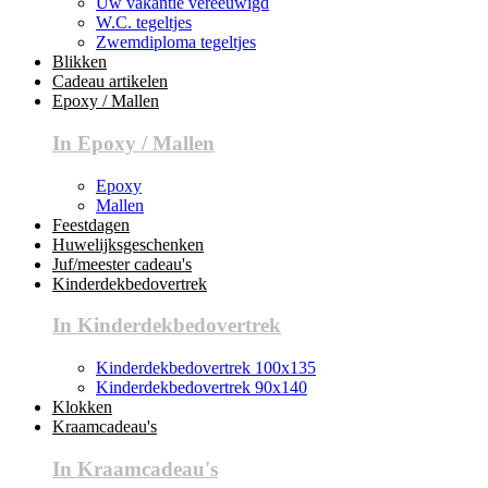
Uw vakantie vereeuwigd
W.C. tegeltjes
Zwemdiploma tegeltjes
Blikken
Cadeau artikelen
Epoxy / Mallen
In Epoxy / Mallen
Epoxy
Mallen
Feestdagen
Huwelijksgeschenken
Juf/meester cadeau's
Kinderdekbedovertrek
In Kinderdekbedovertrek
Kinderdekbedovertrek 100x135
Kinderdekbedovertrek 90x140
Klokken
Kraamcadeau's
In Kraamcadeau's