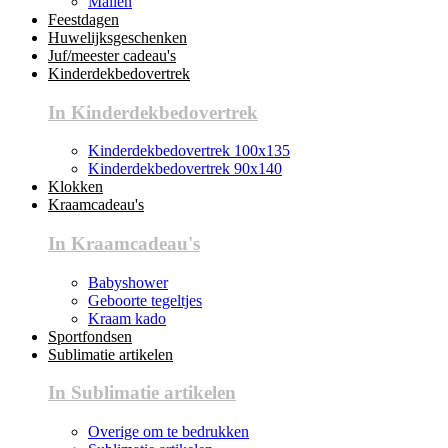
Mallen
Feestdagen
Huwelijksgeschenken
Juf/meester cadeau's
Kinderdekbedovertrek
In Kinderdekbedovertrek
Kinderdekbedovertrek 100x135
Kinderdekbedovertrek 90x140
Klokken
Kraamcadeau's
In Kraamcadeau's
Babyshower
Geboorte tegeltjes
Kraam kado
Sportfondsen
Sublimatie artikelen
In Sublimatie artikelen
Overige om te bedrukken