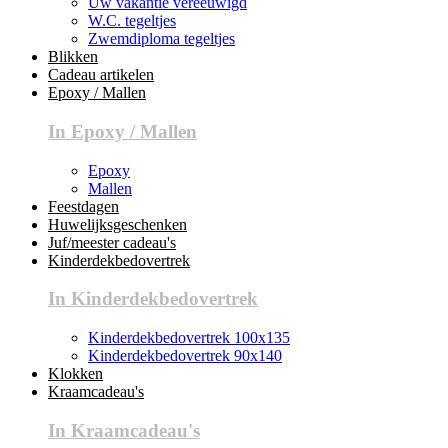
Uw vakantie vereeuwigd
W.C. tegeltjes
Zwemdiploma tegeltjes
Blikken
Cadeau artikelen
Epoxy / Mallen
In Epoxy / Mallen
Epoxy
Mallen
Feestdagen
Huwelijksgeschenken
Juf/meester cadeau's
Kinderdekbedovertrek
In Kinderdekbedovertrek
Kinderdekbedovertrek 100x135
Kinderdekbedovertrek 90x140
Klokken
Kraamcadeau's
In Kraamcadeau's