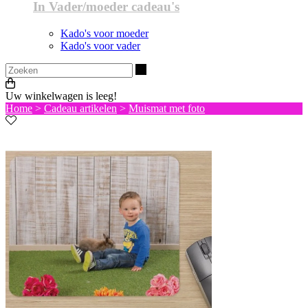
In Vader/moeder cadeau's
Kado's voor moeder
Kado's voor vader
Zoeken
Uw winkelwagen is leeg!
Home
>
Cadeau artikelen
>
Muismat met foto