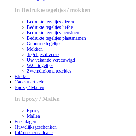
In Bedrukte tegeltjes / mokken
Bedrukte tegeltjes dieren
Bedrukte tegeltjes liefde
Bedrukte tegeltjes pensioen
Bedrukte tegeltjes plaatsnamen
Geboorte tegeltjes
Mokken
Tegeltjes diverse
Uw vakantie vereeuwigd
W.C. tegeltjes
Zwemdiploma tegeltjes
Blikken
Cadeau artikelen
Epoxy / Mallen
In Epoxy / Mallen
Epoxy
Mallen
Feestdagen
Huwelijksgeschenken
Juf/meester cadeau's