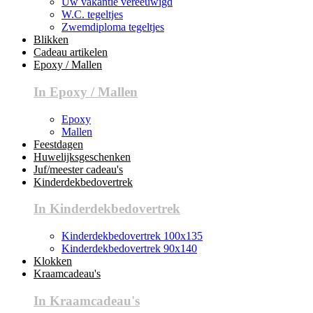
Uw vakantie vereeuwigd
W.C. tegeltjes
Zwemdiploma tegeltjes
Blikken
Cadeau artikelen
Epoxy / Mallen
In Epoxy / Mallen
Epoxy
Mallen
Feestdagen
Huwelijksgeschenken
Juf/meester cadeau's
Kinderdekbedovertrek
In Kinderdekbedovertrek
Kinderdekbedovertrek 100x135
Kinderdekbedovertrek 90x140
Klokken
Kraamcadeau's
In Kraamcadeau's