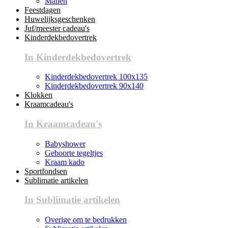
Mallen
Feestdagen
Huwelijksgeschenken
Juf/meester cadeau's
Kinderdekbedovertrek
In Kinderdekbedovertrek
Kinderdekbedovertrek 100x135
Kinderdekbedovertrek 90x140
Klokken
Kraamcadeau's
In Kraamcadeau's
Babyshower
Geboorte tegeltjes
Kraam kado
Sportfondsen
Sublimatie artikelen
In Sublimatie artikelen
Overige om te bedrukken