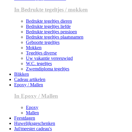
In Bedrukte tegeltjes / mokken
Bedrukte tegeltjes dieren
Bedrukte tegeltjes liefde
Bedrukte tegeltjes pensioen
Bedrukte tegeltjes plaatsnamen
Geboorte tegeltjes
Mokken
Tegeltjes diverse
Uw vakantie vereeuwigd
W.C. tegeltjes
Zwemdiploma tegeltjes
Blikken
Cadeau artikelen
Epoxy / Mallen
In Epoxy / Mallen
Epoxy
Mallen
Feestdagen
Huwelijksgeschenken
Juf/meester cadeau's