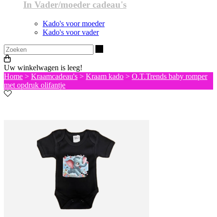
In Vader/moeder cadeau's
Kado's voor moeder
Kado's voor vader
Zoeken
Uw winkelwagen is leeg!
Home
>
Kraamcadeau's
>
Kraam kado
>
O.T.Trends baby romper
met opdruk olifantje