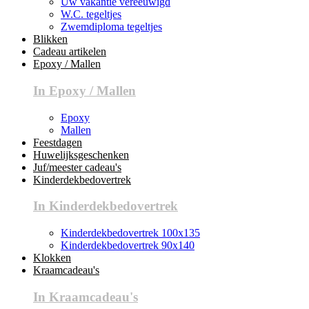
Uw vakantie vereeuwigd
W.C. tegeltjes
Zwemdiploma tegeltjes
Blikken
Cadeau artikelen
Epoxy / Mallen
In Epoxy / Mallen
Epoxy
Mallen
Feestdagen
Huwelijksgeschenken
Juf/meester cadeau's
Kinderdekbedovertrek
In Kinderdekbedovertrek
Kinderdekbedovertrek 100x135
Kinderdekbedovertrek 90x140
Klokken
Kraamcadeau's
In Kraamcadeau's