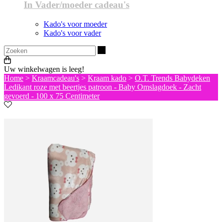
In Vader/moeder cadeau's
Kado's voor moeder
Kado's voor vader
Zoeken
Uw winkelwagen is leeg!
Home
>
Kraamcadeau's
>
Kraam kado
>
O.T. Trends Babydeken
Ledikant roze met beertjes patroon - Baby Omslagdoek - Zacht
gevoerd - 100 x 75 Centimeter