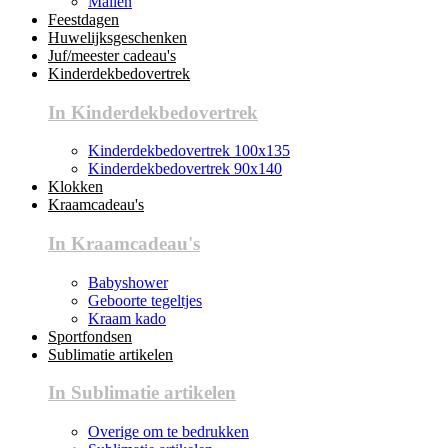
Mallen
Feestdagen
Huwelijksgeschenken
Juf/meester cadeau's
Kinderdekbedovertrek
In Kinderdekbedovertrek
Kinderdekbedovertrek 100x135
Kinderdekbedovertrek 90x140
Klokken
Kraamcadeau's
In Kraamcadeau's
Babyshower
Geboorte tegeltjes
Kraam kado
Sportfondsen
Sublimatie artikelen
In Sublimatie artikelen
Overige om te bedrukken