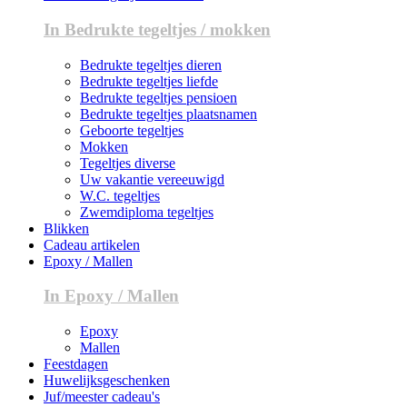
In Bedrukte tegeltjes / mokken
Bedrukte tegeltjes dieren
Bedrukte tegeltjes liefde
Bedrukte tegeltjes pensioen
Bedrukte tegeltjes plaatsnamen
Geboorte tegeltjes
Mokken
Tegeltjes diverse
Uw vakantie vereeuwigd
W.C. tegeltjes
Zwemdiploma tegeltjes
Blikken
Cadeau artikelen
Epoxy / Mallen
In Epoxy / Mallen
Epoxy
Mallen
Feestdagen
Huwelijksgeschenken
Juf/meester cadeau's