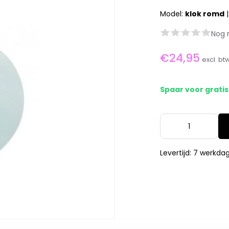
Model:
klok romd
Nog 
€24,95
excl. bt
Spaar voor grati
Levertijd: 7 werkda