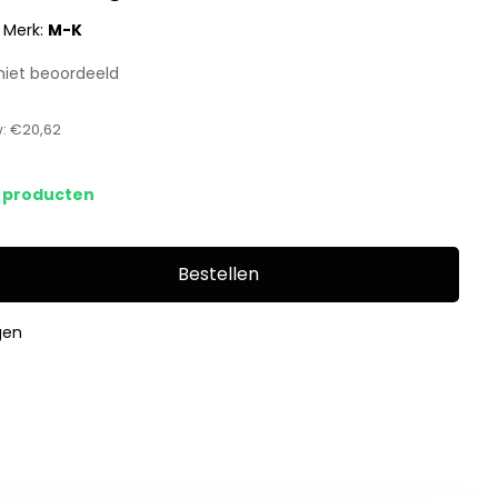
|
Merk:
M-K
niet beoordeeld
w:
€20,62
s producten
Bestellen
gen