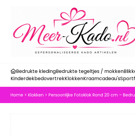
Bedrukte kleding
Bedrukte tegeltjes / mokken
Blik
Kinderdekbedovertrek
Klokken
Kraamcadeau's
Sport
Home
>
Klokken
>
Persoonlijke Fotoklok Rond 20 cm – Bedr