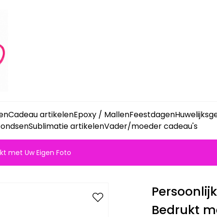
ken
Cadeau artikelen
Epoxy / Mallen
Feestdagen
Huwelijks
fondsen
Sublimatie artikelen
Vader/moeder cadeau's
ukt met Uw Eigen Foto
Persoonlij
Bedrukt m