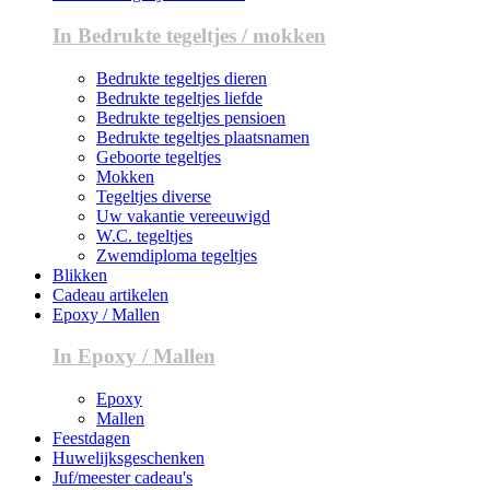
In Bedrukte tegeltjes / mokken
Bedrukte tegeltjes dieren
Bedrukte tegeltjes liefde
Bedrukte tegeltjes pensioen
Bedrukte tegeltjes plaatsnamen
Geboorte tegeltjes
Mokken
Tegeltjes diverse
Uw vakantie vereeuwigd
W.C. tegeltjes
Zwemdiploma tegeltjes
Blikken
Cadeau artikelen
Epoxy / Mallen
In Epoxy / Mallen
Epoxy
Mallen
Feestdagen
Huwelijksgeschenken
Juf/meester cadeau's