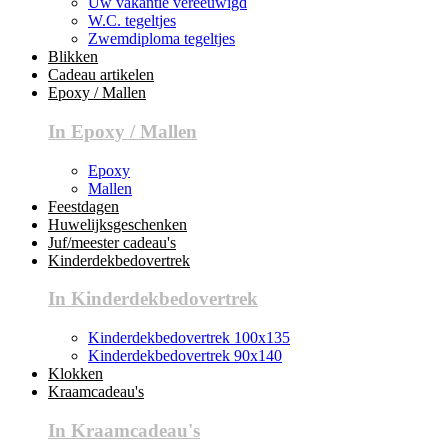
Uw vakantie vereeuwigd
W.C. tegeltjes
Zwemdiploma tegeltjes
Blikken
Cadeau artikelen
Epoxy / Mallen
In Epoxy / Mallen
Epoxy
Mallen
Feestdagen
Huwelijksgeschenken
Juf/meester cadeau's
Kinderdekbedovertrek
In Kinderdekbedovertrek
Kinderdekbedovertrek 100x135
Kinderdekbedovertrek 90x140
Klokken
Kraamcadeau's
In Kraamcadeau's