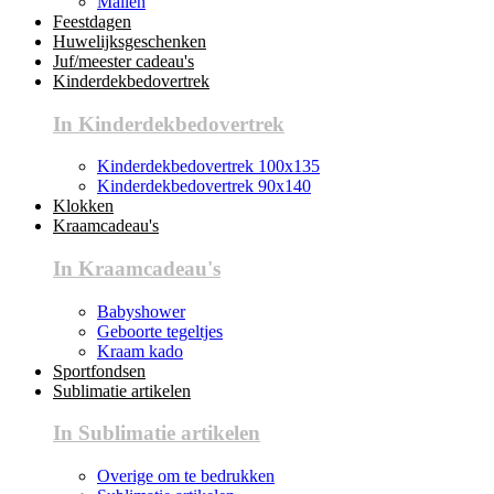
Mallen
Feestdagen
Huwelijksgeschenken
Juf/meester cadeau's
Kinderdekbedovertrek
In Kinderdekbedovertrek
Kinderdekbedovertrek 100x135
Kinderdekbedovertrek 90x140
Klokken
Kraamcadeau's
In Kraamcadeau's
Babyshower
Geboorte tegeltjes
Kraam kado
Sportfondsen
Sublimatie artikelen
In Sublimatie artikelen
Overige om te bedrukken