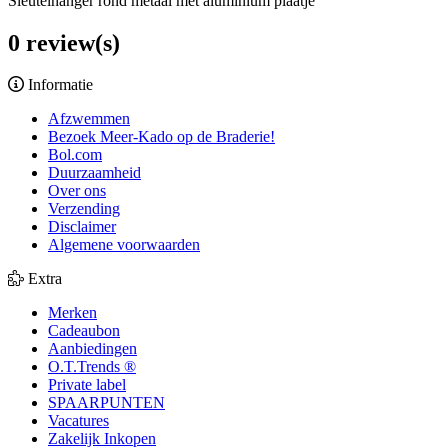
Sleutelhanger rond metaal met aluminium plaatje
0 review(s)
Informatie
Afzwemmen
Bezoek Meer-Kado op de Braderie!
Bol.com
Duurzaamheid
Over ons
Verzending
Disclaimer
Algemene voorwaarden
Extra
Merken
Cadeaubon
Aanbiedingen
O.T.Trends ®
Private label
SPAARPUNTEN
Vacatures
Zakelijk Inkopen