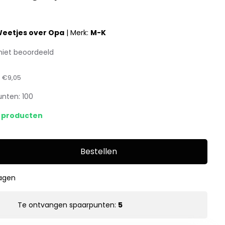
eetjes over Opa
|
Merk:
M-K
niet beoordeeld
:
€9,05
unten:
100
s producten
Bestellen
dagen
Te ontvangen spaarpunten:
5