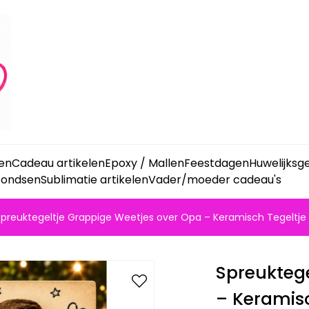
ken
Cadeau artikelen
Epoxy / Mallen
Feestdagen
Huwelijks
fondsen
Sublimatie artikelen
Vader/moeder cadeau's
Spreuktegeltje Grappige Weetjes over Opa – Keramisch Tegeltje
Spreuktege
– Keramisc