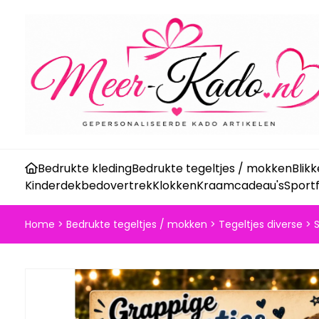
Bedrukte kleding
Bedrukte tegeltjes / mokken
Blik
Kinderdekbedovertrek
Klokken
Kraamcadeau's
Sport
Home
>
Bedrukte tegeltjes / mokken
>
Tegeltjes diverse
>