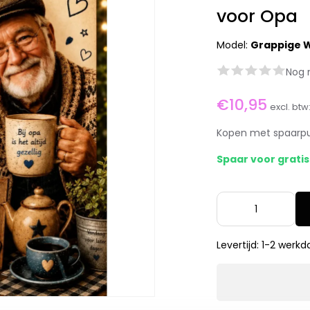
voor Opa
Model:
Grappige W
Nog 
€10,95
excl. btw
Kopen met spaarp
Spaar voor grati
Levertijd: 1-2 werk