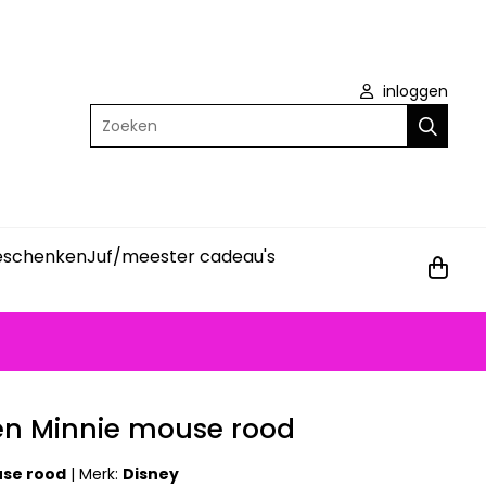
inloggen
Zoeken
geschenken
Juf/meester cadeau's
en Minnie mouse rood
use rood
|
Merk:
Disney