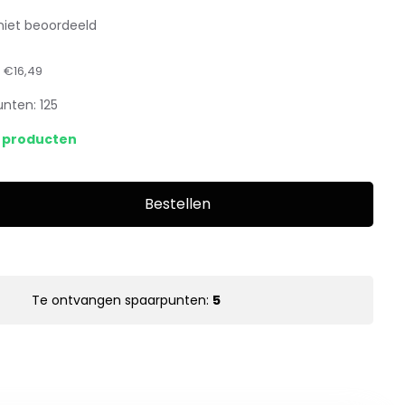
niet beoordeeld
:
€16,49
unten:
125
s producten
Bestellen
Te ontvangen spaarpunten:
5