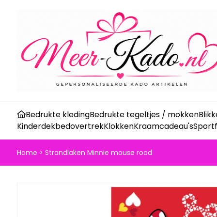
Bedrukte kleding
Bedrukte tegeltjes / mokken
Blik
Kinderdekbedovertrek
Klokken
Kraamcadeau's
Sport
Home
>
Strandlaken Minnie mouse rood