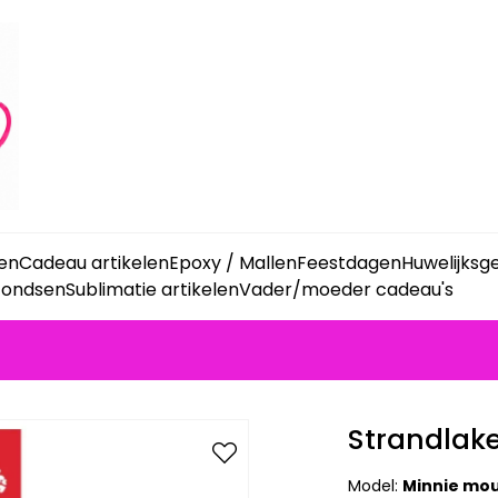
ken
Cadeau artikelen
Epoxy / Mallen
Feestdagen
Huwelijks
fondsen
Sublimatie artikelen
Vader/moeder cadeau's
Strandlak
Model:
Minnie mo