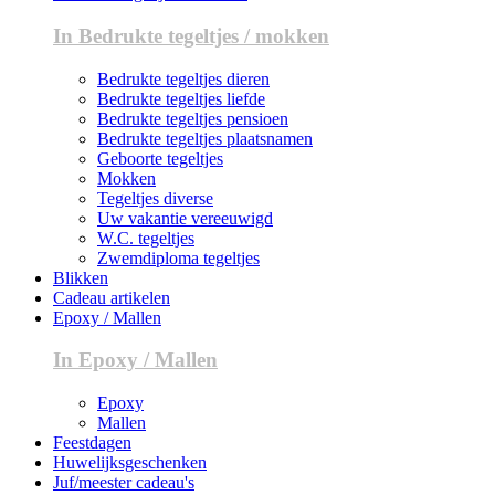
In Bedrukte tegeltjes / mokken
Bedrukte tegeltjes dieren
Bedrukte tegeltjes liefde
Bedrukte tegeltjes pensioen
Bedrukte tegeltjes plaatsnamen
Geboorte tegeltjes
Mokken
Tegeltjes diverse
Uw vakantie vereeuwigd
W.C. tegeltjes
Zwemdiploma tegeltjes
Blikken
Cadeau artikelen
Epoxy / Mallen
In Epoxy / Mallen
Epoxy
Mallen
Feestdagen
Huwelijksgeschenken
Juf/meester cadeau's