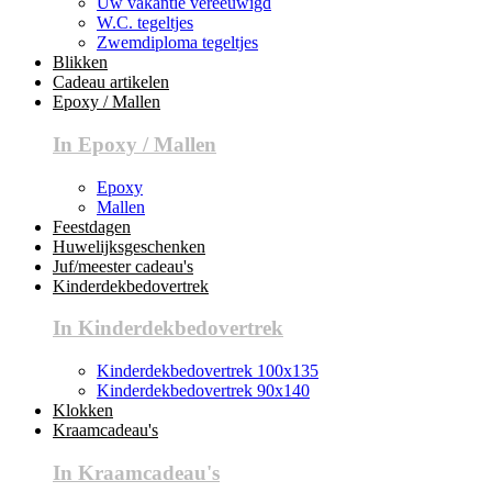
Uw vakantie vereeuwigd
W.C. tegeltjes
Zwemdiploma tegeltjes
Blikken
Cadeau artikelen
Epoxy / Mallen
In Epoxy / Mallen
Epoxy
Mallen
Feestdagen
Huwelijksgeschenken
Juf/meester cadeau's
Kinderdekbedovertrek
In Kinderdekbedovertrek
Kinderdekbedovertrek 100x135
Kinderdekbedovertrek 90x140
Klokken
Kraamcadeau's
In Kraamcadeau's