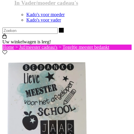
In Vader/moeder cadeau's
Kado's voor moeder
Kado's voor vader
Zoeken
Uw winkelwagen is leeg!
Home
>
Juf/meester cadeau's
>
Tegeltje meester bedankt