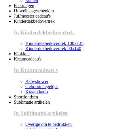
Mallen
Feestdagen
Huwelijksgeschenken
Juf/meester cadeau's
Kinderdekbedovertrek
In Kinderdekbedovertrek
Kinderdekbedovertrek 100x135
Kinderdekbedovertrek 90x140
Klokken
Kraamcadeau's
In Kraamcadeau's
Babyshower
Geboorte tegeltjes
Kraam kado
Sportfondsen
Sublimatie artikelen
In Sublimatie artikelen
Overige om te bedrukken