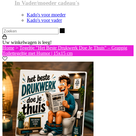
In Vader/moeder cadeau's
Kado's voor moeder
Kado's voor vader
Zoeken
Uw winkelwagen is leeg!
Home
>
Tegeltje "Het Beste Drukwerk Doe Je Thuis" – Grappig
Toilettegeltje met Humor | 15x15 cm