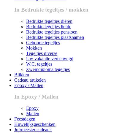
In Bedrukte tegeltjes / mokken
Bedrukte tegeltjes dieren
Bedrukte tegeltjes liefde
Bedrukte tegeltjes pensioen
Bedrukte tegeltjes plaatsnamen
Geboorte tegeltjes
Mokken
Tegeltjes diverse
Uw vakantie vereeuwigd
W.C. tegeltjes
Zwemdiploma tegeltjes
Blikken
Cadeau artikelen
Epoxy / Mallen
In Epoxy / Mallen
Epoxy
Mallen
Feestdagen
Huwelijksgeschenken
Juf/meester cadeau's