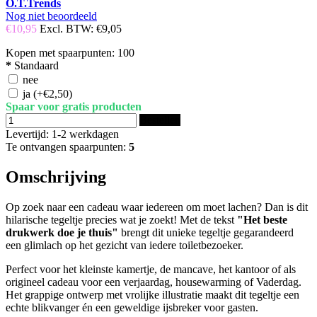
O.T.Trends
Nog niet beoordeeld
€10,95
Excl. BTW:
€9,05
Kopen met spaarpunten:
100
*
Standaard
nee
ja
(+€2,50)
Spaar voor gratis producten
Bestellen
Levertijd: 1-2 werkdagen
Te ontvangen spaarpunten:
5
Omschrijving
Op zoek naar een cadeau waar iedereen om moet lachen? Dan is dit
hilarische tegeltje precies wat je zoekt! Met de tekst
"Het beste
drukwerk doe je thuis"
brengt dit unieke tegeltje gegarandeerd
een glimlach op het gezicht van iedere toiletbezoeker.
Perfect voor het kleinste kamertje, de mancave, het kantoor of als
origineel cadeau voor een verjaardag, housewarming of Vaderdag.
Het grappige ontwerp met vrolijke illustratie maakt dit tegeltje een
echte blikvanger én een geweldige ijsbreker voor gasten.