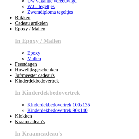
Uw vakantie vereeuwigd
W.C. tegeltjes
Zwemdiploma tegeltjes
Blikken
Cadeau artikelen
Epoxy / Mallen
In Epoxy / Mallen
Epoxy
Mallen
Feestdagen
Huwelijksgeschenken
Juf/meester cadeau's
Kinderdekbedovertrek
In Kinderdekbedovertrek
Kinderdekbedovertrek 100x135
Kinderdekbedovertrek 90x140
Klokken
Kraamcadeau's
In Kraamcadeau's