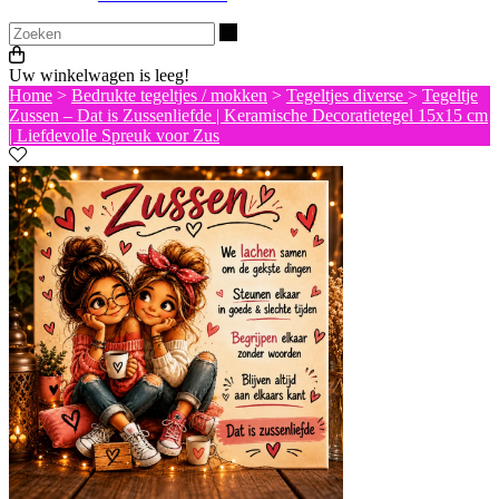
Zoeken
Uw winkelwagen is leeg!
Home
>
Bedrukte tegeltjes / mokken
>
Tegeltjes diverse
>
Tegeltje
Zussen – Dat is Zussenliefde | Keramische Decoratietegel 15x15 cm
| Liefdevolle Spreuk voor Zus