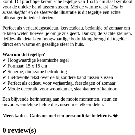
komt! Dit prachtige keramische tegeltje van 15x15 cm staat symbool
voor de unieke band tussen zussen. Met de warme tekst
"Dat is
zussenliefde"
en de sfeervolle illustratie is dit tegeltje een echte
blikvanger in ieder interieur.
Perfect als verjaardagscadeau, kerstcadeau, bedankje of zomaar om
te laten weten hoeveel je om je zus geeft. Dankzij de zachte kleuren,
liefdevolle details en hoogwaardige bedrukking brengt dit tegeltje
direct een warme en gezellige sfeer in huis.
Waarom dit tegeltje?
✔ Hoogwaardige keramische tegel
✔ Formaat: 15 x 15 cm
✔ Scherpe, duurzame bedrukking
✔ Liefdevolle tekst over de bijzondere band tussen zussen
✔ Perfect als cadeau voor verjaardag, feestdagen of zomaar
✔ Mooie decoratie voor woonkamer, slaapkamer of kantoor
Een blijvende herinnering aan de mooie momenten, steun en
onvoorwaardelijke liefde die zussen met elkaar delen.
Meer-kado – Cadeaus met een persoonlijke betekenis.
❤️
0 review(s)