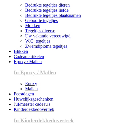
Bedrukte tegeltjes dieren
Bedrukte tegeltjes liefde
Bedrukte tegeltjes plaatsnamen
Geboorte tegeltjes
Mokken
Tegeltjes diverse
Uw vakantie vereeuwigd
W.C. tegeltjes
Zwemdiploma tegeltjes
Blikken
Cadeau artikelen
Epoxy / Mallen
In Epoxy / Mallen
Epoxy
Mallen
Feestdagen
Huwelijksgeschenken
Juf/meester cadeau's
Kinderdekbedovertrek
In Kinderdekbedovertrek