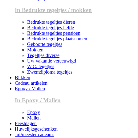
In Bedrukte tegeltjes / mokken
Bedrukte tegeltjes dieren
Bedrukte tegeltjes liefde
Bedrukte tegeltjes pensioen
Bedrukte tegeltjes plaatsnamen
Geboorte tegeltjes
Mokken
Tegeltjes diverse
Uw vakantie vereeuwigd
W.C. tegeltjes
Zwemdiploma tegeltjes
Blikken
Cadeau artikelen
Epoxy / Mallen
In Epoxy / Mallen
Epoxy
Mallen
Feestdagen
Huwelijksgeschenken
Juf/meester cadeau's