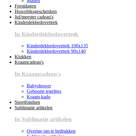
Mallen
Feestdagen
Huwelijksgeschenken
Juf/meester cadeau's
Kinderdekbedovertrek
In Kinderdekbedovertrek
Kinderdekbedovertrek 100x135
Kinderdekbedovertrek 90x140
Klokken
Kraamcadeau's
In Kraamcadeau's
Babyshower
Geboorte tegeltjes
Kraam kado
Sportfondsen
Sublimatie artikelen
In Sublimatie artikelen
Overige om te bedrukken