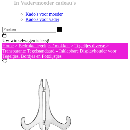
In Vader/moeder cadeau's
Kado's voor moeder
Kado's voor vader
Zoeken
Uw winkelwagen is leeg!
Home
>
Bedrukte tegeltjes / mokken
>
Tegeltjes diverse
>
Transparante Tegelstandaard – Inklapbare Displayhouder voor
Tegeltjes, Bordjes en Fotolijstjes