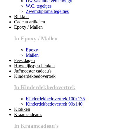
Uw vakantie vereeuwigd
W.C. tegeltjes
Zwemdiploma tegeltjes
Blikken
Cadeau artikelen
Epoxy / Mallen
In Epoxy / Mallen
Epoxy
Mallen
Feestdagen
Huwelijksgeschenken
Juf/meester cadeau's
Kinderdekbedovertrek
In Kinderdekbedovertrek
Kinderdekbedovertrek 100x135
Kinderdekbedovertrek 90x140
Klokken
Kraamcadeau's
In Kraamcadeau's