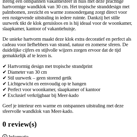
Breng een ontspannen vakantiesfeer in huis met deze prachtige
hartvormige wandklok van 30 cm. Het tropische stranddesign met
palmbomen, zeezicht en warme zonsondergang zorgt direct voor
een rustgevende uitstraling in iedere ruimte. Dankzij het stille
uurwerk tikt de klok geruisloos en is hij ideaal voor de woonkamer,
slaapkamer, kantoor of vakantiehuisje.
De unieke hartvorm maakt deze klok extra decoratief en perfect als
cadeau voor liefhebbers van strand, natuur en zomerse sferen. De
duidelijke cijfers en stijlvolle wijzers zorgen ervoor dat de tijd
gemakkelijk af te lezen is.
✔ Hartvormig design met tropische strandprint
✔ Diameter van 30 cm
✔ Stil uurwerk – geen storend getik
✔ Lichtgewicht en eenvoudig op te hangen
✔ Perfect voor woonkamer, slaapkamer of kantoor
✔ Exclusief verkrijgbaar bij Meer-kado
Geef je interieur een warme en ontspannen uitstraling met deze
sfeervolle wandklok van Meer-kado.
0 review(s)
Informatie