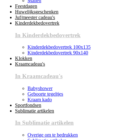
Mallen
Feestdagen
Huwelijksgeschenken
Juf/meester cadeau's
Kinderdekbedovertrek
In Kinderdekbedovertrek
Kinderdekbedovertrek 100x135
Kinderdekbedovertrek 90x140
Klokken
Kraamcadeau's
In Kraamcadeau's
Babyshower
Geboorte tegeltjes
Kraam kado
Sportfondsen
Sublimatie artikelen
In Sublimatie artikelen
Overige om te bedrukken