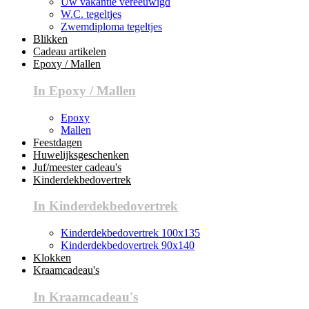
Uw vakantie vereeuwigd
W.C. tegeltjes
Zwemdiploma tegeltjes
Blikken
Cadeau artikelen
Epoxy / Mallen
In Epoxy / Mallen
Epoxy
Mallen
Feestdagen
Huwelijksgeschenken
Juf/meester cadeau's
Kinderdekbedovertrek
In Kinderdekbedovertrek
Kinderdekbedovertrek 100x135
Kinderdekbedovertrek 90x140
Klokken
Kraamcadeau's
In Kraamcadeau's