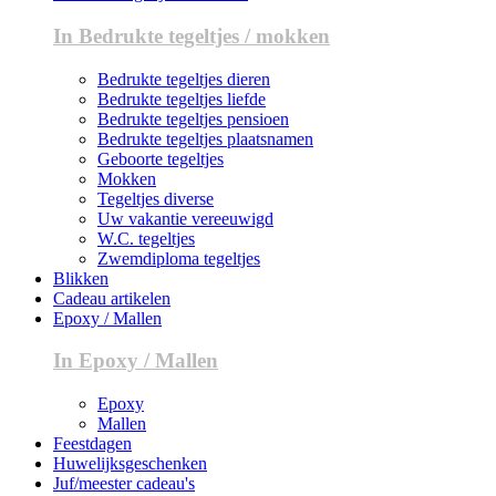
In Bedrukte tegeltjes / mokken
Bedrukte tegeltjes dieren
Bedrukte tegeltjes liefde
Bedrukte tegeltjes pensioen
Bedrukte tegeltjes plaatsnamen
Geboorte tegeltjes
Mokken
Tegeltjes diverse
Uw vakantie vereeuwigd
W.C. tegeltjes
Zwemdiploma tegeltjes
Blikken
Cadeau artikelen
Epoxy / Mallen
In Epoxy / Mallen
Epoxy
Mallen
Feestdagen
Huwelijksgeschenken
Juf/meester cadeau's