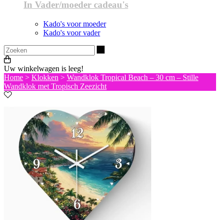
In Vader/moeder cadeau's
Kado's voor moeder
Kado's voor vader
Zoeken
Uw winkelwagen is leeg!
Home
>
Klokken
>
Wandklok Tropical Beach – 30 cm – Stille
Wandklok met Tropisch Zeezicht