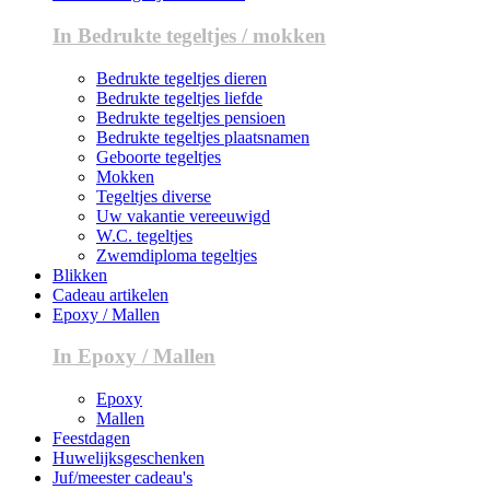
In Bedrukte tegeltjes / mokken
Bedrukte tegeltjes dieren
Bedrukte tegeltjes liefde
Bedrukte tegeltjes pensioen
Bedrukte tegeltjes plaatsnamen
Geboorte tegeltjes
Mokken
Tegeltjes diverse
Uw vakantie vereeuwigd
W.C. tegeltjes
Zwemdiploma tegeltjes
Blikken
Cadeau artikelen
Epoxy / Mallen
In Epoxy / Mallen
Epoxy
Mallen
Feestdagen
Huwelijksgeschenken
Juf/meester cadeau's