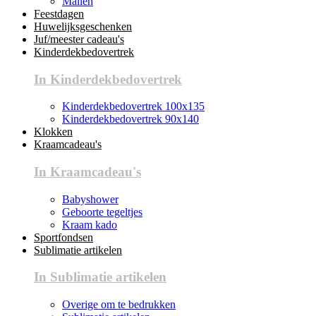
Mallen
Feestdagen
Huwelijksgeschenken
Juf/meester cadeau's
Kinderdekbedovertrek
In Kinderdekbedovertrek
Kinderdekbedovertrek 100x135
Kinderdekbedovertrek 90x140
Klokken
Kraamcadeau's
In Kraamcadeau's
Babyshower
Geboorte tegeltjes
Kraam kado
Sportfondsen
Sublimatie artikelen
In Sublimatie artikelen
Overige om te bedrukken