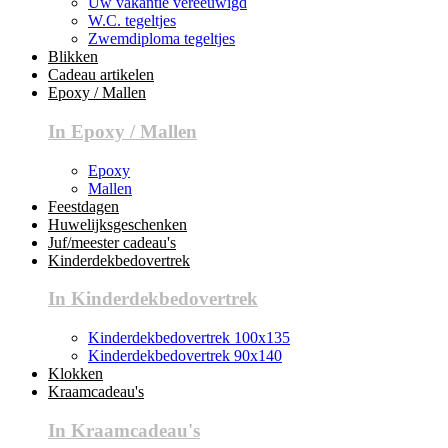
Uw vakantie vereeuwigd
W.C. tegeltjes
Zwemdiploma tegeltjes
Blikken
Cadeau artikelen
Epoxy / Mallen
In Epoxy / Mallen
Epoxy
Mallen
Feestdagen
Huwelijksgeschenken
Juf/meester cadeau's
Kinderdekbedovertrek
In Kinderdekbedovertrek
Kinderdekbedovertrek 100x135
Kinderdekbedovertrek 90x140
Klokken
Kraamcadeau's
In Kraamcadeau's